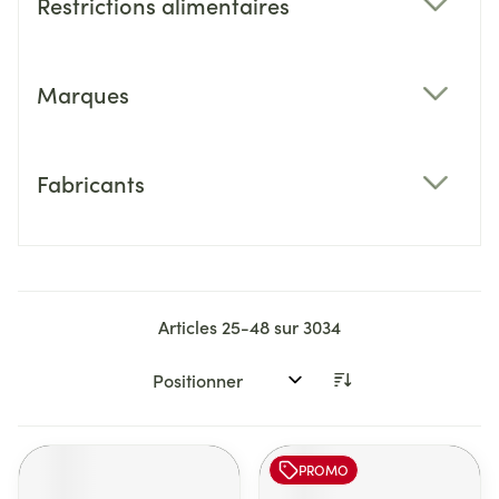
Restrictions alimentaires
filter
Marques
filter
Fabricants
filter
Articles
25
-
48
sur
3034
Trier par:
PROMO