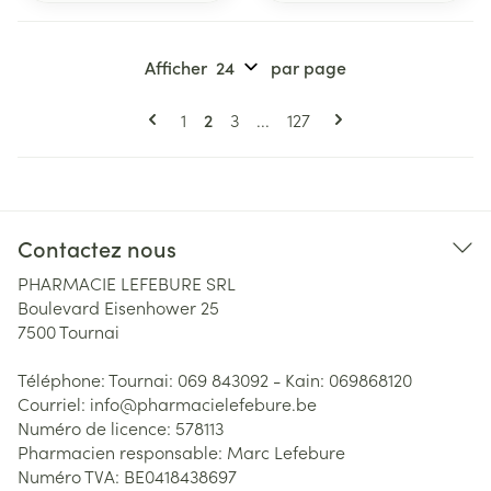
Afficher
par page
Pages
Vous lisez actuellement la page
Page
Page
Page
1
2
3
...
127
Contactez nous
PHARMACIE LEFEBURE SRL
Boulevard Eisenhower 25
7500
Tournai
Téléphone:
Tournai: 069 843092 - Kain: 069868120
Courriel:
info@
pharmacielefebure.be
Numéro de licence:
578113
Pharmacien responsable:
Marc Lefebure
Numéro TVA:
BE0418438697