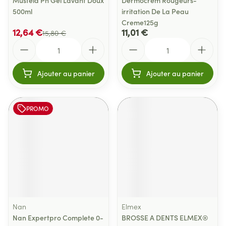
Mustela Pn Gel Lavant Doux
Dermocrem Rougeurs-
500ml
irritation De La Peau
Creme125g
12,64 €
11,01 €
15,80 €
Quantité
Quantité
Ajouter au panier
Ajouter au panier
PROMO
Nan
Elmex
Nan Expertpro Complete 0-
BROSSE A DENTS ELMEX®