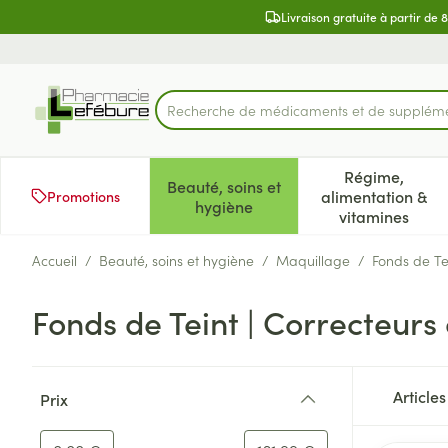
Aller au contenu
Diapositive 2 de 2
Livraison gratuite à partir de 
Recherche
Rechercher
Régime,
Beauté, soins et
alimentation &
Promotions
Afficher le sous-menu pour la 
Afficher l
hygiène
vitamines
Accueil
/
Beauté, soins et hygiène
/
Maquillage
/
Fonds de Tei
Fonds de Teint | Correcteurs 
Passer à la liste des produits
Article
Prix
filter