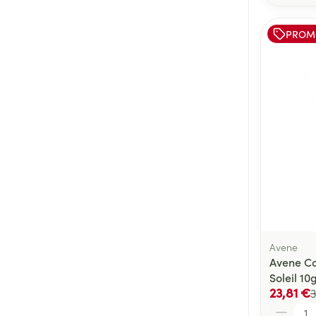
PROM
Avene
Avene C
Soleil 10
23,81 €
3
Quantité