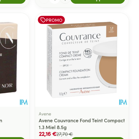
PROMO
Avene
n
Avene Couvrance Fond Teint Compact
1.3 Miel 8.5g
22,16 €
27,70 €