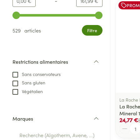
-
Valeur minimale
Valeur maximale
0,00 €
161,99 €
PROM
Utilisez les touches fléchées gauche et droite pour ajust
529 articles
Filtre
Restrictions alimentaires
filter
Sans conservateurs
Sans gluten
Végétalien
La Roche
La Roche
Mineral 
Marques
24,77 €
filter
Quantité