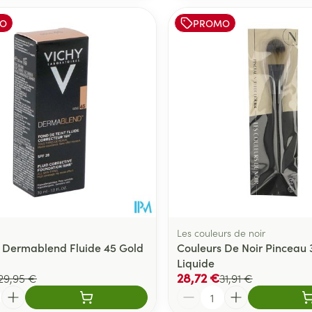
O
PROMO
Les couleurs de noir
t Dermablend Fluide 45 Gold
Couleurs De Noir Pinceau 3
Liquide
28,72 €
29,95 €
31,91 €
Quantité