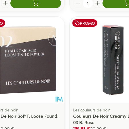
Quantité
O
PROMO
rs de noir
Les couleurs de noir
De Noir Soft T. Loose Found.
Couleurs De Noir Creamy B
03 B. Rose
26,91 €
29,90 €
29,90 €