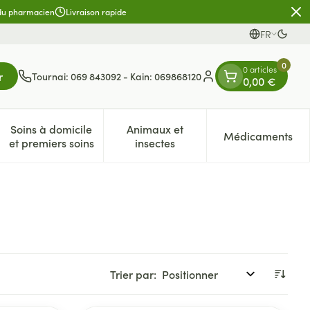
 du pharmacien
Livraison rapide
FR
Passe
Langues
0
0 articles
r
Tournai: 069 843092 - Kain: 069868120
0,00 €
Menu client
Soins à domicile
Animaux et
Médicaments
es
et enfants
atégorie Vitalité 50+
e sous-menu pour la catégorie Naturopathie
Afficher le sous-menu pour la catégorie Soins à dom
Afficher le sous-menu pour la 
Afficher 
et premiers soins
insectes
Trier par: