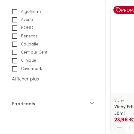
PROM
Algotherm
Avene
BOHO
Benecos
Caudalie
Cent pur Cent
Clinique
Covermark
Afficher plus
Vichy
Fabricants
Vichy Fd
filter
30ml
23,96 €
Quantité