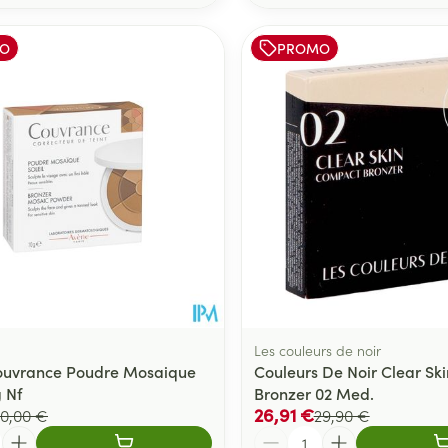
O
PROMO
Les couleurs de noir
ouvrance Poudre Mosaique
Couleurs De Noir Clear Sk
g Nf
Bronzer 02 Med.
26,91 €
0,00 €
29,90 €
Quantité