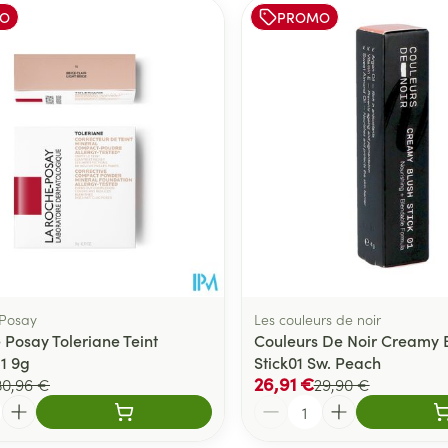
O
PROMO
er les valeurs minimales et maximales du prix.
 Posay
Les couleurs de noir
 Posay Toleriane Teint
Couleurs De Noir Creamy 
11 9g
Stick01 Sw. Peach
26,91 €
30,96 €
29,90 €
Quantité