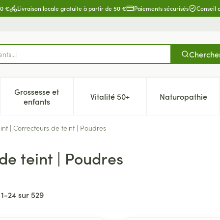
80 €
Livraison locale gratuite à partir de 50 €
Paiements sécurisés
Conseil
Cherche
Grossesse et
Vitalité 50+
Naturopathie
catégorie Beauté, soins et hygiène
e sous-menu pour la catégorie Régime, alimentation & vitamin
Afficher le sous-menu pour la catégorie Grossesse 
Afficher le sous-menu pour la c
Afficher l
enfants
nt | Correcteurs de teint | Poudres
de teint | Poudres
s
1
-
24
sur
529