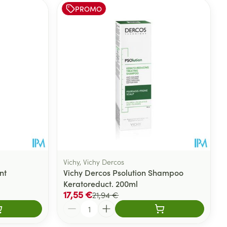
PROMO
Vichy, Vichy Dercos
nt
Vichy Dercos Psolution Shampoo
Keratoreduct. 200ml
17,55 €
21,94 €
Quantité