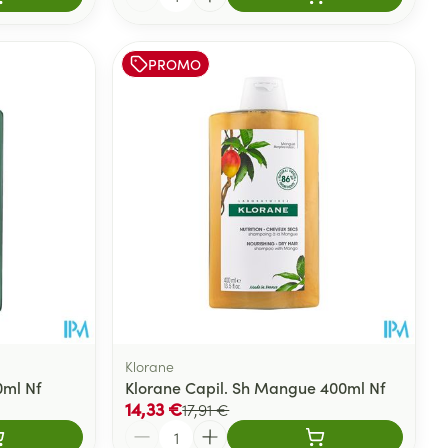
PROMO
Klorane
0ml Nf
Klorane Capil. Sh Mangue 400ml Nf
14,33 €
17,91 €
Quantité