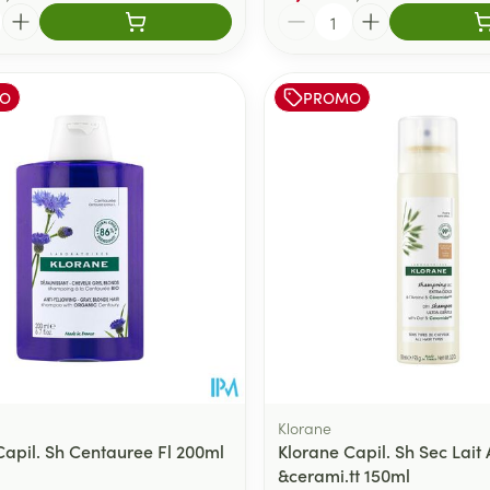
Quantité
O
PROMO
Klorane
Capil. Sh Centauree Fl 200ml
Klorane Capil. Sh Sec Lait
&cerami.tt 150ml