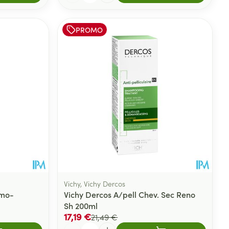
PROMO
Vichy, Vichy Dercos
rmo-
Vichy Dercos A/pell Chev. Sec Reno
Sh 200ml
17,19 €
21,49 €
Quantité