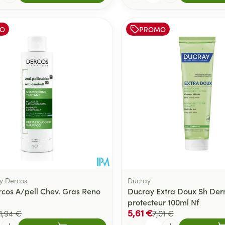
O
PROMO
hy Dercos
Ducray
rcos A/pell Chev. Gras Reno
Ducray Extra Doux Sh De
protecteur 100ml Nf
5,61 €
1,94 €
7,01 €
Quantité