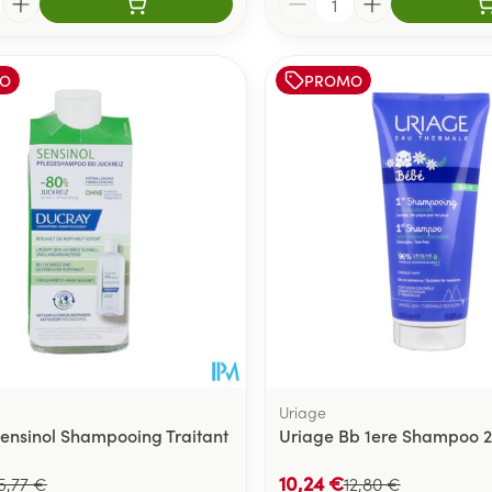
O
PROMO
Uriage
ensinol Shampooing Traitant
Uriage Bb 1ere Shampoo 
10,24 €
5,77 €
12,80 €