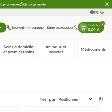
 du pharmacien
Livraison rapide
FR
Passe
Langues
0
0 articles
r
Tournai: 069 843092 - Kain: 069868120
0,00 €
Menu client
Soins à domicile
Animaux et
Médicaments
es
et enfants
atégorie Vitalité 50+
e sous-menu pour la catégorie Naturopathie
Afficher le sous-menu pour la catégorie Soins à dom
Afficher le sous-menu pour la 
Afficher 
et premiers soins
insectes
Trier par: