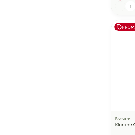
Quantité
PROM
Klorane
Klorane 