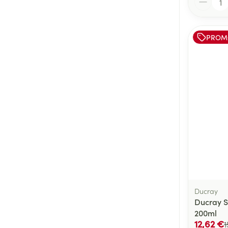
PROM
Ducray
Ducray S
200ml
12,62 €
1