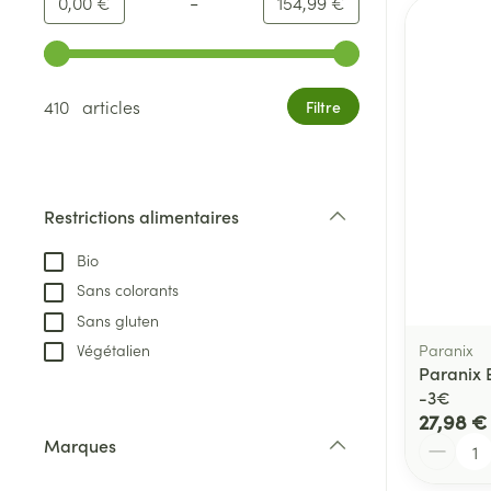
-
Valeur minimale
Valeur maximale
0,00 €
154,99 €
Utilisez les touches fléchées gauche et droite pour ajust
410 articles
Filtre
Restrictions alimentaires
filter
Bio
Sans colorants
Sans gluten
Paranix
Végétalien
Paranix 
-3€
27,98 €
Quantité
Marques
filter