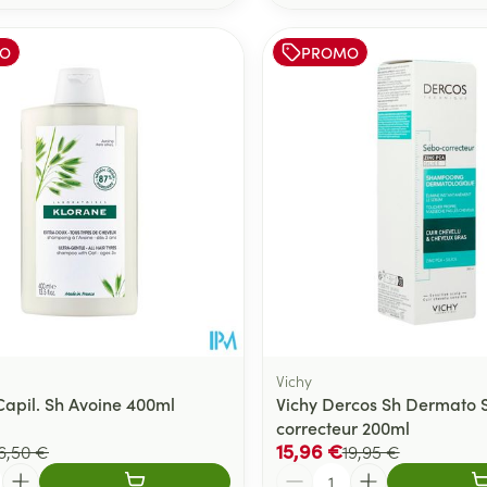
O
PROMO
Vichy
Capil. Sh Avoine 400ml
Vichy Dercos Sh Dermato 
correcteur 200ml
15,96 €
6,50 €
19,95 €
Quantité