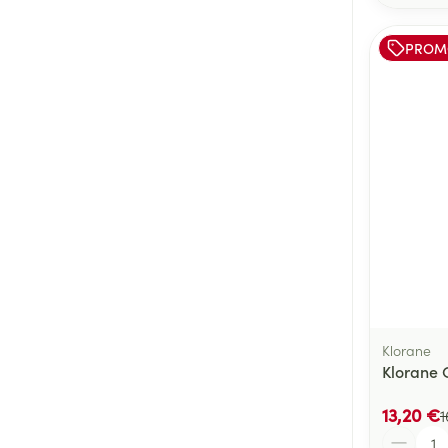
PROM
Klorane
Klorane 
13,20 €
1
Quantité