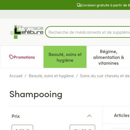
Aller au contenu
Diapositive 2 de 2
Livraison gratuite à partir de 
Recherche de médicament
Rechercher
Régime,
Beauté, soins et
alimentation &
Promotions
Afficher le sous-menu pour la 
Afficher l
hygiène
vitamines
Accueil
/
Beauté, soins et hygiène
/
Soins du cuir chevelu et d
Shampooing
Passer à la liste des produits
Article
Prix
filter