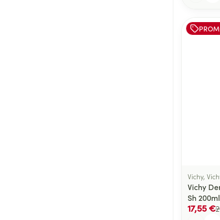
PROM
Vichy, Vic
Vichy De
Sh 200ml
17,55 €
2
Quantité