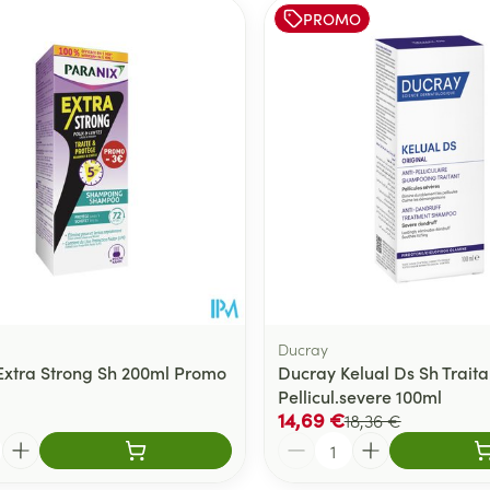
PROMO
er les valeurs minimales et maximales du prix.
Ducray
Extra Strong Sh 200ml Promo
Ducray Kelual Ds Sh Traita
Pellicul.severe 100ml
14,69 €
18,36 €
Quantité