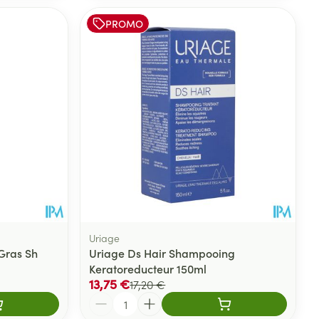
PROMO
Uriage
 Gras Sh
Uriage Ds Hair Shampooing
Keratoreducteur 150ml
13,75 €
17,20 €
Quantité