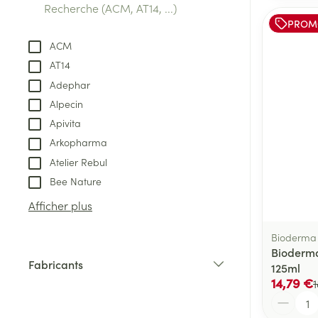
PROM
ACM
AT14
Adephar
Alpecin
Apivita
Arkopharma
Atelier Rebul
Bee Nature
Afficher plus
Bioderma
Bioderm
Fabricants
125ml
filter
14,79 €
Quantité