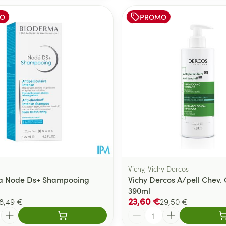
O
PROMO
Vichy, Vichy Dercos
a Node Ds+ Shampooing
Vichy Dercos A/pell Chev.
390ml
23,60 €
18,49 €
29,50 €
Quantité