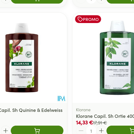
PROMO
Capil. Sh Quinine & Edelweiss
Klorane
Klorane Capil. Sh Ortie 40
14,33 €
17,91 €
Quantité