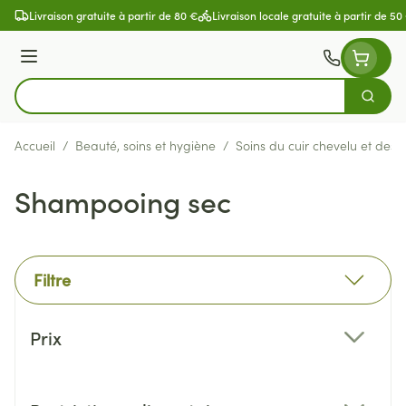
Aller au contenu
Livraison gratuite à partir de 80 €
Livraison locale gratuite à partir de 50
Menu
Cherch
Rechercher
Accueil
/
Beauté, soins et hygiène
/
Soins du cuir chevelu et des
Shampooing sec
Filtre
Passer à la liste des produits
Prix
filter