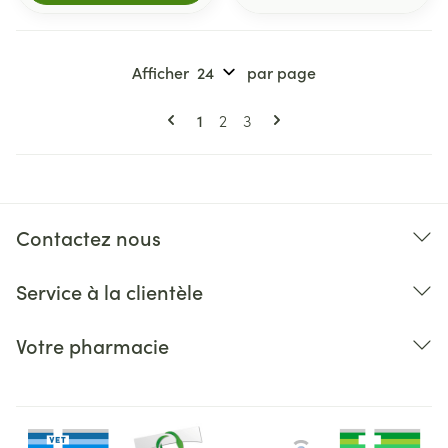
Afficher
par page
Pages
Vous lisez actuellement la page
Page
Page
1
2
3
Contactez nous
Service à la clientèle
Votre pharmacie