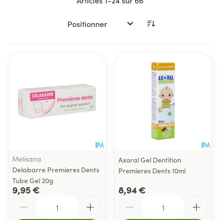
Articles
1
-
24
sur
66
Trier par:
Melisana
Axoral Gel Dentition
Delabarre Premieres Dents
Premieres Dents 10ml
Tube Gel 20g
9,95 €
8,94 €
Quantité
Quantité