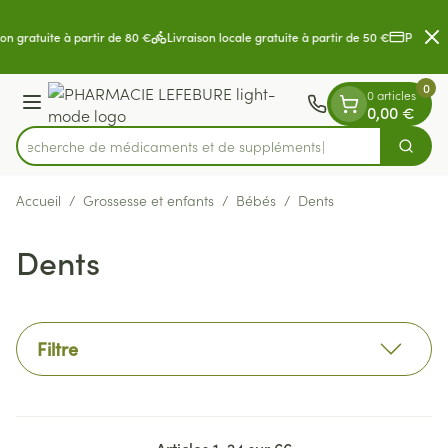
Diapositive 2 de 2
Aller au contenu
on gratuite à partir de 80 €
Livraison locale gratuite à partir de 50 €
Paiement
0
0 articles
Menu
0,00 €
Recherche de médicament
Cherch
Rechercher
Accueil
/
Grossesse et enfants
/
Bébés
/
Dents
Dents
Filtre