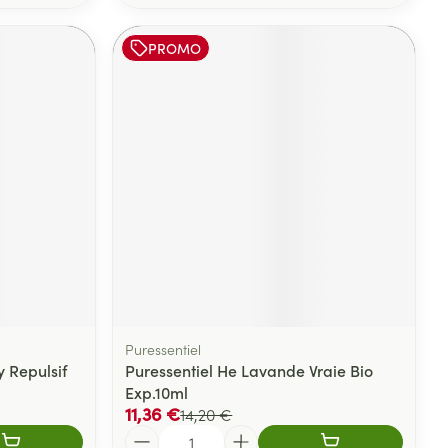
PROMO
Puressentiel
 Repulsif
Puressentiel He Lavande Vraie Bio
Exp.10ml
11,36 €
14,20 €
Quantité