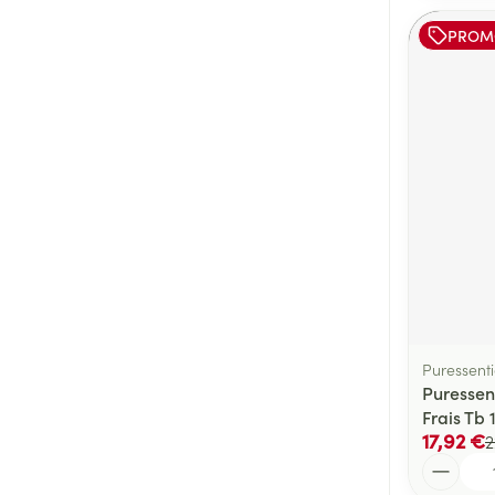
PROM
Puressenti
Puressent
Frais Tb 
17,92 €
2
Quantité