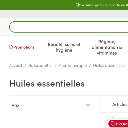
Aller au contenu
Livraison gratuite à partir de 
Rechercher
Régime,
Beauté, soins et
alimentation &
Promotions
Afficher le sous-menu pour la 
Afficher l
hygiène
vitamines
Accueil
/
Naturopathie
/
Aromathérapie
/
Huiles essentielles
Huiles essentielles
Passer à la liste des produits
Article
Prix
filter
PROM