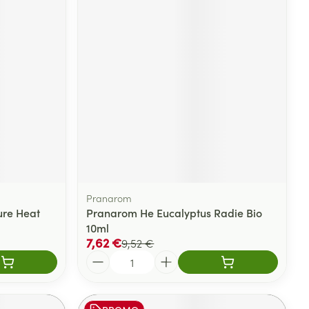
Pranarom
Pure Heat
Pranarom He Eucalyptus Radie Bio
10ml
7,62 €
9,52 €
Quantité