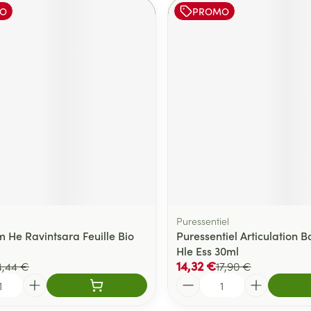
O
PROMO
Puressentiel
 He Ravintsara Feuille Bio
Puressentiel Articulation 
Hle Ess 30ml
14,32 €
4,44 €
17,90 €
Quantité