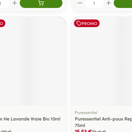
Quantité
O
PROMO
Puressentiel
 He Lavande Vraie Bio 10ml
Puressentiel Anti-poux Rep
75ml
15,53 €
4,09 €
19,41 €