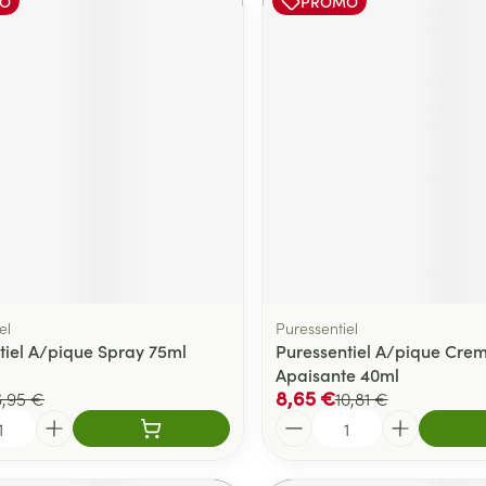
O
PROMO
el
Puressentiel
tiel A/pique Spray 75ml
Puressentiel A/pique Cre
Apaisante 40ml
8,65 €
6,95 €
10,81 €
Quantité