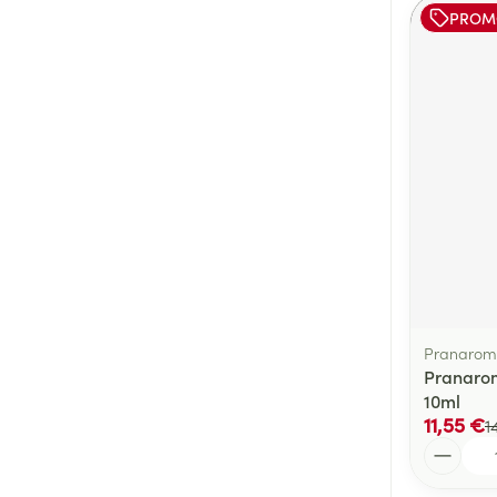
PROM
Pranarom
Pranarom
10ml
11,55 €
1
Quantité