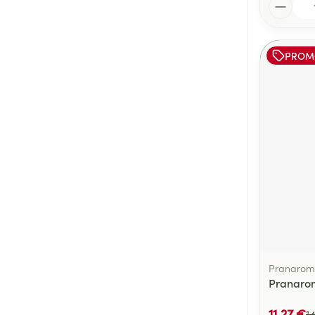
Quantité
PROM
Pranarom
Pranarom
11,27 €
1