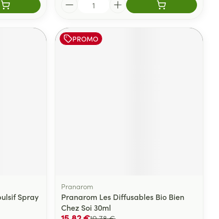
Quantité
PROMO
Pranarom
ulsif Spray
Pranarom Les Diffusables Bio Bien
Chez Soi 30ml
15,82 €
19,78 €