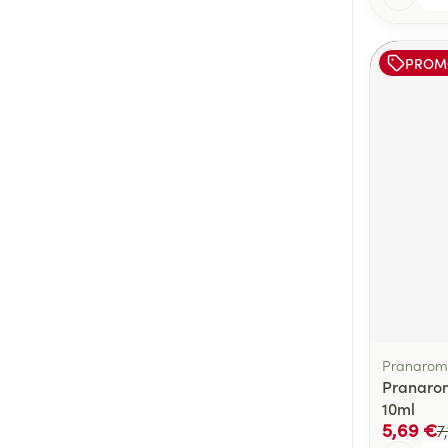
PROM
Pranarom
Pranarom
10ml
5,69 €
7