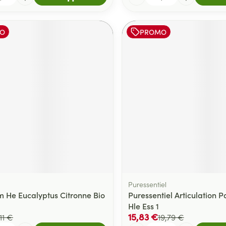
O
PROMO
Puressentiel
 He Eucalyptus Citronne Bio
Puressentiel Articulation P
Hle Ess 1
15,83 €
,11 €
19,79 €