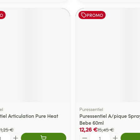
O
PROMO
el
Puressentiel
iel Articulation Pure Heat
Puressentiel A/pique Spray
Bebe 60ml
12,26 €
21,25 €
15,45 €
Quantité