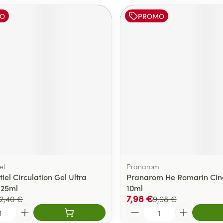
O
PROMO
el
Pranarom
iel Circulation Gel Ultra
Pranarom He Romarin Cine
125ml
10ml
7,98 €
2,40 €
9,98 €
Quantité