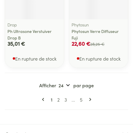
Drop
Phytosun
Ph Ultrasone Verstuiver
Phytosun Verre Diffuseur
Drop B
Fuji
35,01 €
22,60 €
28,25 €
En rupture de stock
En rupture de stock
Afficher
par page
Pages
Vous lisez actuellement la page
Page
Page
Page
1
2
3
...
5