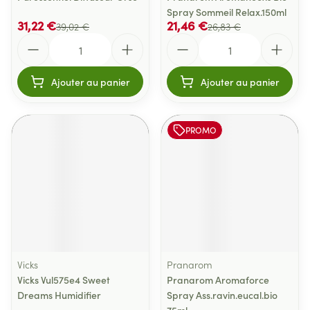
Spray Sommeil Relax.150ml
31,22 €
21,46 €
39,02 €
26,83 €
Quantité
Quantité
Ajouter au panier
Ajouter au panier
PROMO
Vicks
Pranarom
Vicks Vul575e4 Sweet
Pranarom Aromaforce
Dreams Humidifier
Spray Ass.ravin.eucal.bio