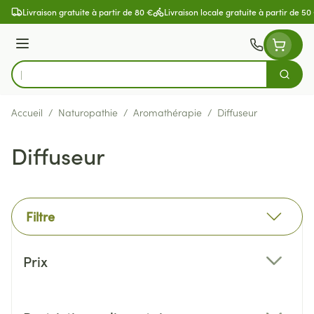
Aller au contenu
Livraison gratuite à partir de 80 €
Livraison locale gratuite à partir de 50
Menu
Cherch
Rechercher
Accueil
/
Naturopathie
/
Aromathérapie
/
Diffuseur
Diffuseur
Filtre
Passer à la liste des produits
Prix
filter