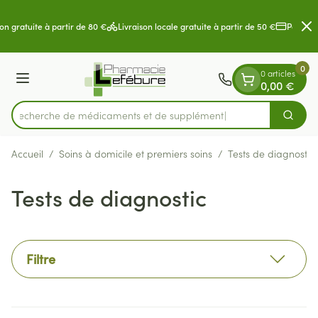
Diapositive 2 de 2
Aller au contenu
on gratuite à partir de 80 €
Livraison locale gratuite à partir de 50 €
Paiement
0
0 articles
Menu
0,00 €
Recherche de médicame
Cherch
Rechercher
Accueil
/
Soins à domicile et premiers soins
/
Tests de diagnostic
Tests de diagnostic
Filtre