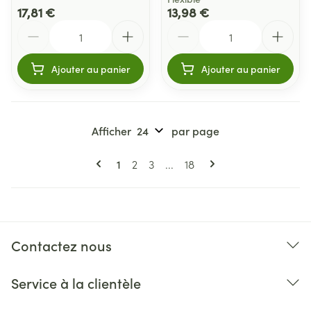
17,81 €
13,98 €
Quantité
Quantité
Ajouter au panier
Ajouter au panier
Afficher
par page
Pages
Vous lisez actuellement la page
Page
Page
Page
1
2
3
...
18
Contactez nous
Service à la clientèle