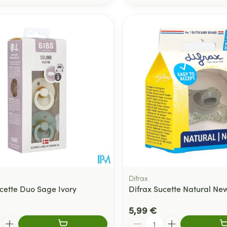
Difrax
ucette Duo Sage Ivory
Difrax Sucette Natural Ne
5,99 €
Quantité