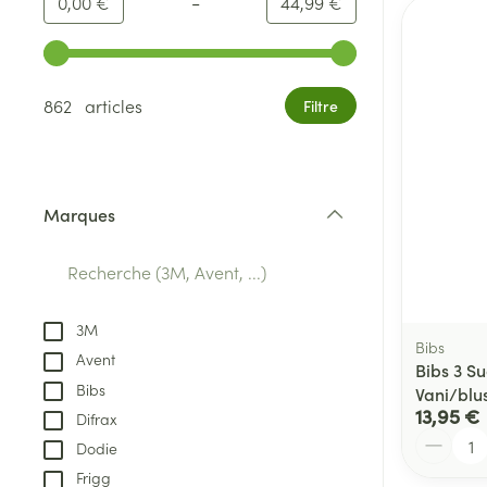
-
Valeur minimale
Valeur maximale
0,00 €
44,99 €
Utilisez les touches fléchées gauche et droite pour ajust
862 articles
Filtre
Marques
filter
3M
Bibs
Avent
Bibs 3 S
Bibs
Vani/blu
13,95 €
Difrax
Quantité
Dodie
Frigg