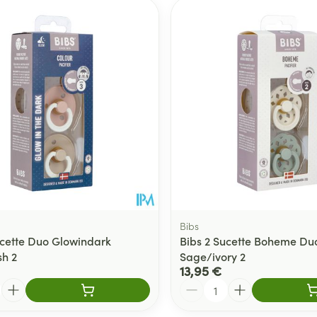
er les valeurs minimales et maximales du prix.
Bibs
ucette Duo Glowindark
Bibs 2 Sucette Boheme Du
sh 2
Sage/ivory 2
13,95 €
Quantité