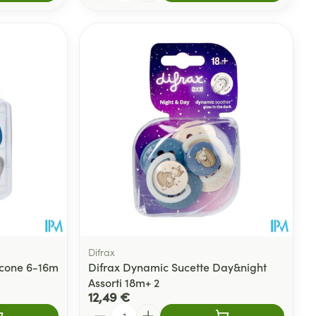
Difrax
icone 6-16m
Difrax Dynamic Sucette Day&night
Assorti 18m+ 2
12,49 €
Quantité