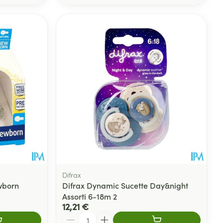
Difrax
wborn
Difrax Dynamic Sucette Day&night
Assorti 6-18m 2
12,21 €
Quantité