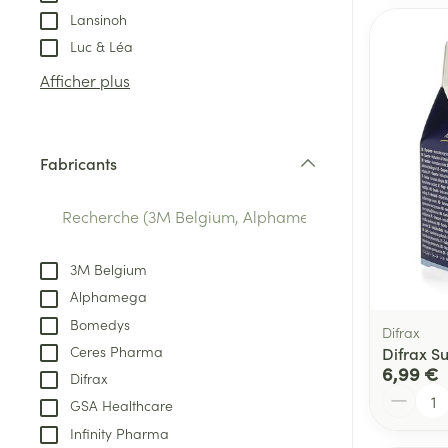
Lansinoh
Luc & Léa
Afficher plus
Fabricants
filter
3M Belgium
Alphamega
Bomedys
Difrax
Ceres Pharma
Difrax S
6,99 €
Difrax
Quantité
GSA Healthcare
Infinity Pharma