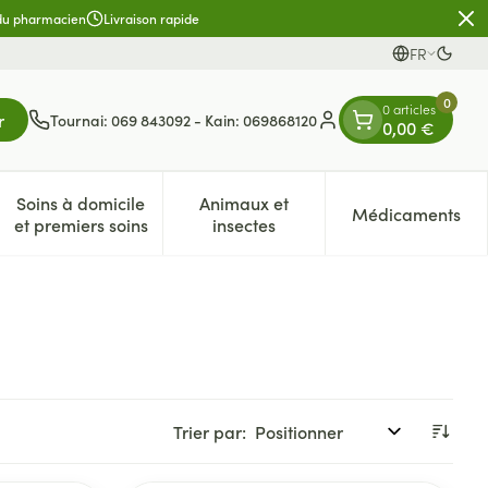
 du pharmacien
Livraison rapide
FR
Passe
Langues
0
0 articles
r
Tournai: 069 843092 - Kain: 069868120
0,00 €
Menu client
Soins à domicile
Animaux et
Médicaments
es
et enfants
atégorie Vitalité 50+
e sous-menu pour la catégorie Naturopathie
Afficher le sous-menu pour la catégorie Soins à dom
Afficher le sous-menu pour la 
Afficher 
et premiers soins
insectes
Trier par: