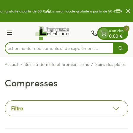
Diapositive 2 de 2
Aller au contenu
on gratuite à partir de 80 €
Livraison locale gratuite à partir de 50 €
Paiement
0
0 articles
Menu
0,00 €
Recherche de médicaments et de s
Cherch
Rechercher
Accueil
/
Soins à domicile et premiers soins
/
Soins des plaies
/
Compresses
Filtre