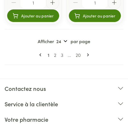
Ajouter au panier
Ajouter au panier
Afficher
par page
Pages
Vous lisez actuellement la page
Page
Page
Page
1
2
3
...
20
Contactez nous
Service à la clientèle
Votre pharmacie