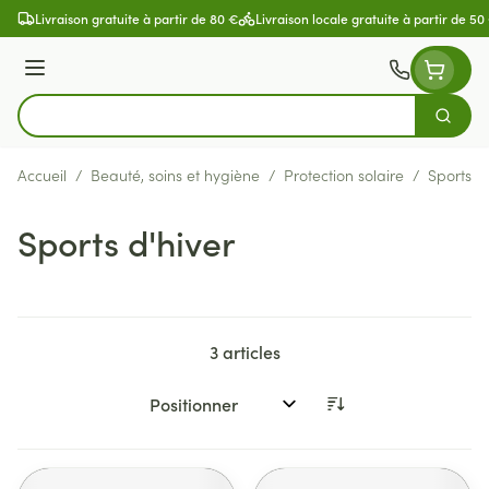
Aller au contenu
Livraison gratuite à partir de 80 €
Livraison locale gratuite à partir de 50
Menu
Cherch
Rechercher
Accueil
/
Beauté, soins et hygiène
/
Protection solaire
/
Sports d'
Sports d'hiver
3
articles
Trier par: