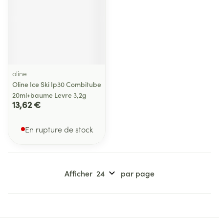
oline
Oline Ice Ski Ip30 Combitube
20ml+baume Levre 3,2g
13,62 €
En rupture de stock
Afficher
par page