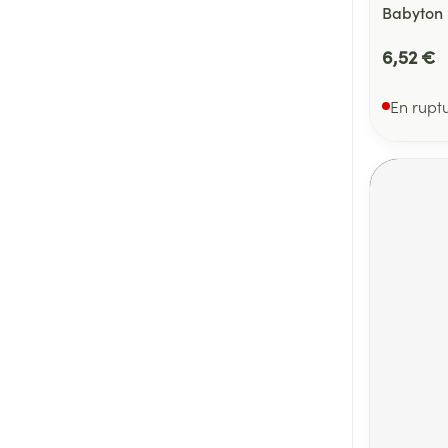
Babyton 
6,52 €
En rupt