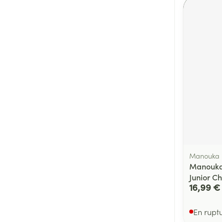
Manouka
Manouka
Junior C
16,99 €
En rupt