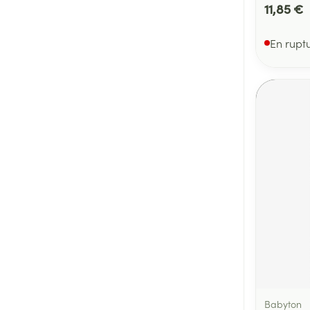
11,85 €
En rupt
Babyton