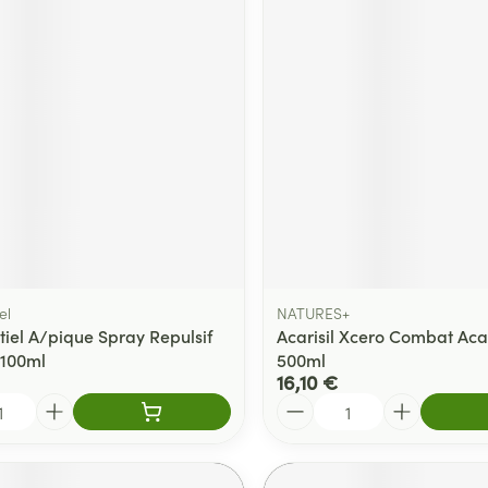
el
NATURES+
tiel A/pique Spray Repulsif
Acarisil Xcero Combat Acar
 100ml
500ml
16,10 €
Quantité