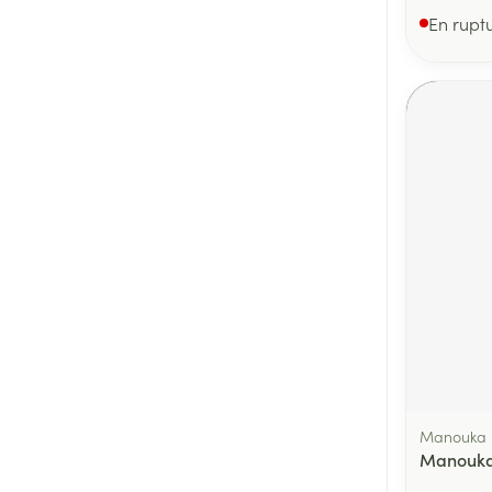
En rupt
Manouka
Manouka