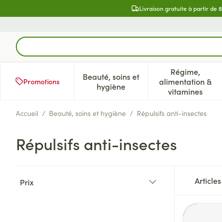
Aller au contenu
Livraison gratuite à partir de 
Rechercher
Régime,
Beauté, soins et
alimentation &
Promotions
Afficher le sous-menu pour la 
Afficher l
hygiène
vitamines
Accueil
/
Beauté, soins et hygiène
/
Répulsifs anti-insectes
Répulsifs anti-insectes
Passer à la liste des produits
Article
Prix
filter