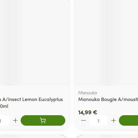
Manouka
s A/insect Lemon Eucalyptus
Manouka Bougie A/mousti
50ml
14,99 €
Quantité