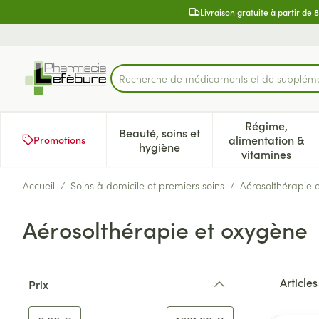
Aller au contenu
Diapositive 2 de 2
Livraison gratuite à partir de 
Recherche de médic
Rechercher
Régime,
Beauté, soins et
alimentation &
Promotions
Afficher le sous-menu pour la 
Afficher l
hygiène
vitamines
Accueil
/
Soins à domicile et premiers soins
/
Aérosolthérapie 
Aérosolthérapie et oxygène
Passer à la liste des produits
Article
Prix
filter