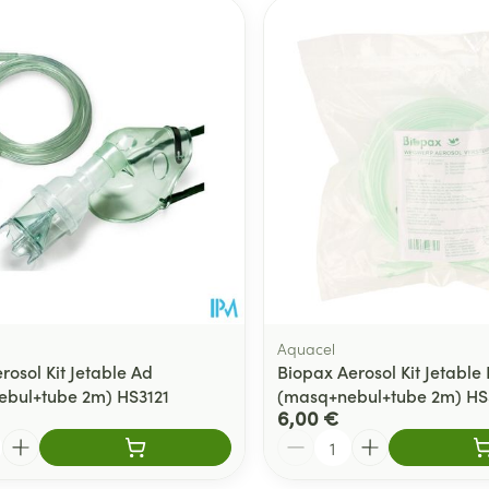
er les valeurs minimales et maximales du prix.
Aquacel
rosol Kit Jetable Ad
Biopax Aerosol Kit Jetable
bul+tube 2m) HS3121
(masq+nebul+tube 2m) HS
6,00 €
Quantité