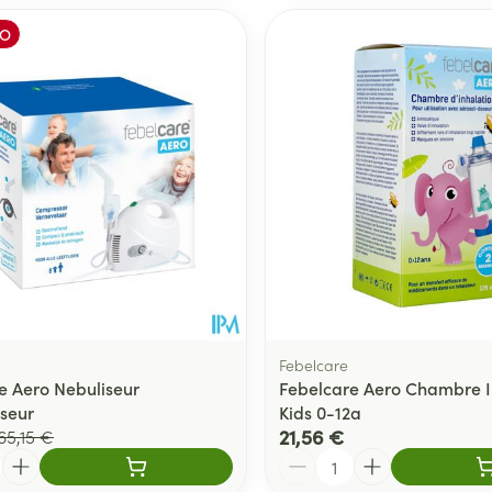
O
Febelcare
e Aero Nebuliseur
Febelcare Aero Chambre I
seur
Kids 0-12a
21,56 €
65,15 €
Quantité