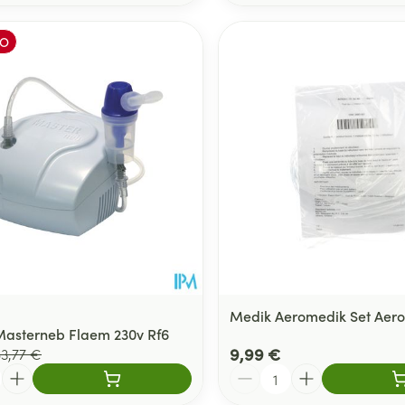
O
Medik Aeromedik Set Aero
Masterneb Flaem 230v Rf6
9,99 €
3,77 €
Quantité