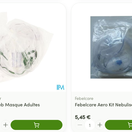
r
Febelcare
eb Masque Adultes
Febelcare Aero Kit Nebulis
5,45 €
Quantité