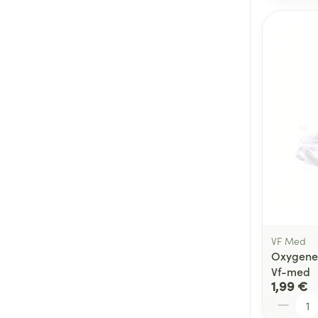
VF Med
Oxygene 
Vf-med
1,99 €
Quantité