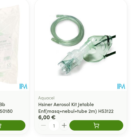
Aquacel
 Bb
Hsiner Aerosol Kit Jetable
50180
Enf(masq+nebul+tube 2m) HS3122
6,00 €
Quantité