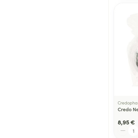
Credopha
Credo N
8,95 €
Quantité