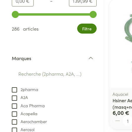
-
Valeur minimale
Valeur maximale
0,00 €
1 391,99 €
Utilisez les touches fléchées gauche et droite pour ajust
286 articles
Filtre
Marques
filter
2pharma
Aquacel
A2A
Hsiner Ae
Aca Pharma
(masq+ne
6,00 €
Acapella
Quantité
Aerochamber
Aerosol