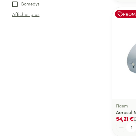
Bomedys
Afficher plus
PROM
Flaem
Aerosol 
54,21 €
6
Quantité