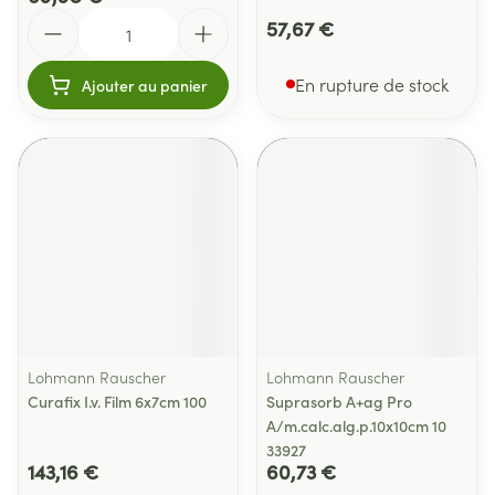
Quantité
57,67 €
En rupture de stock
Ajouter au panier
Lohmann Rauscher
Lohmann Rauscher
Curafix I.v. Film 6x7cm 100
Suprasorb A+ag Pro
A/m.calc.alg.p.10x10cm 10
33927
143,16 €
60,73 €