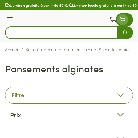
Aller au contenu
Livraison gratuite à partir de 80 €
Livraison locale gratuite à partir de 50
Menu
Cherch
Rechercher
Accueil
/
Soins à domicile et premiers soins
/
Soins des plaies
/
Pansements alginates
Filtre
Passer à la liste des produits
Prix
filter