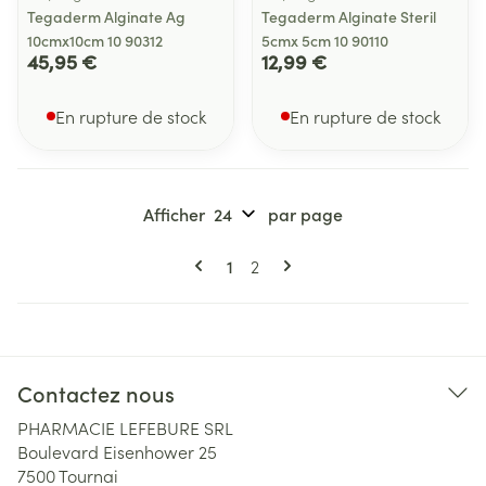
Tegaderm Alginate Ag
Tegaderm Alginate Steril
10cmx10cm 10 90312
5cmx 5cm 10 90110
45,95 €
12,99 €
En rupture de stock
En rupture de stock
Afficher
par page
Pages
Vous lisez actuellement la page
Page
1
2
Contactez nous
PHARMACIE LEFEBURE SRL
Boulevard Eisenhower 25
7500
Tournai