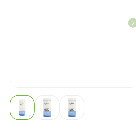
View larger image
View larger image
View larger image