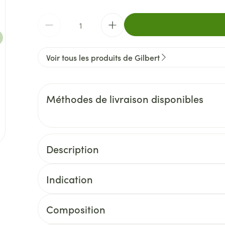
Quantité
Voir tous les produits de Gilbert
Méthodes de livraison disponibles
Description
Grâce à ses propriétés adoucissantes et absorban
réduire les frottements et les rougeurs. Il laisse 
Indication
apaisant, l'humidité est absorbée. Le Talc douceu
souple. Les sensations d'inconfort sont diminuées
Composition