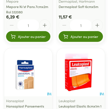
Mepore
Dermaplast, Hartmann
Mepore N/st Pans 7cmx2m
Dermaplast Soft 6cmx5m
Rol 332080
6,29 €
11,57 €
Quantité
Quantité
Ajouter au panier
Ajouter au panier
Hansaplast
Leukoplast
Hansaplast Pansements
Leukoplast Elastic 8cmx1m 1