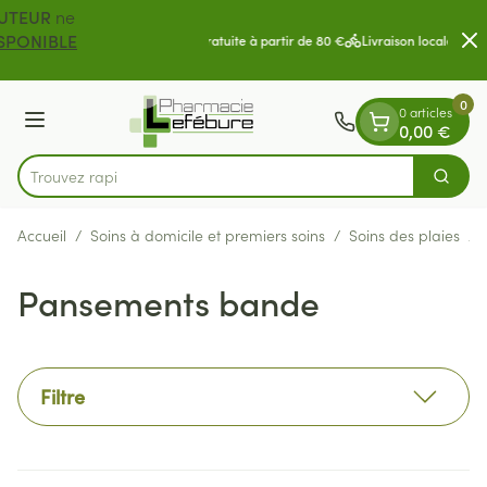
Diapositive 1 de 2
Aller au contenu
rait rapide au
DISTRIBUTEUR
ne
z que les produits "
DISPONIBLE
Livraison gratuite à partir de
EMENT
"
0
0 articles
Menu
0,00 €
Trouvez rapidement des
Cherch
Rechercher
Accueil
/
Soins à domicile et premiers soins
/
Soins des plaies
/
Pansements bande
Filtre