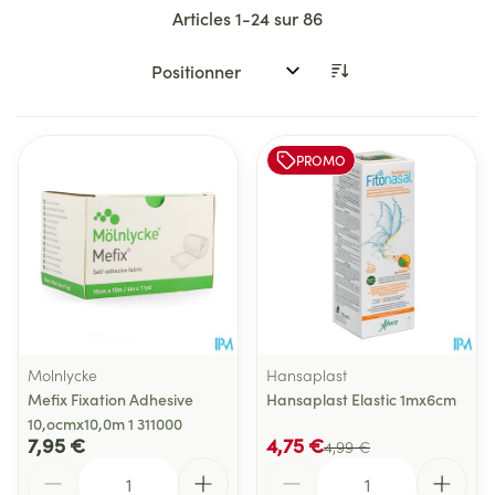
Articles
1
-
24
sur
86
Trier par:
PROMO
Molnlycke
Hansaplast
Mefix Fixation Adhesive
Hansaplast Elastic 1mx6cm
10,ocmx10,0m 1 311000
7,95 €
4,75 €
4,99 €
Quantité
Quantité