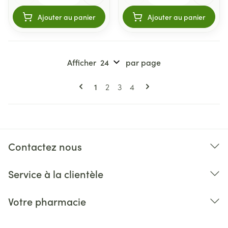
Ajouter au panier
Ajouter au panier
Afficher
par page
Pages
Vous lisez actuellement la page
Page
Page
Page
1
2
3
4
Contactez nous
Service à la clientèle
Votre pharmacie