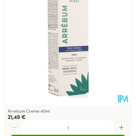
Profondeur
30 mm
Quantité
150
Du Paquet
Arrebum Creme 40ml
21,49 €
Quantité