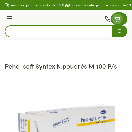
Aller au contenu
Livraison gratuite à partir de 80 €
Livraison locale gratuite à partir de 50
Menu
Cherch
Rechercher
Peha-soft Syntex N.poudrés M 100 P/s