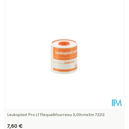
Longueur
156 mm
Profondeur
88 mm
Quantité Du
1 p/s
Paquet
Température ambiante (15°C -
Préservation
25°C)
Leukoplast Pro Lf Flaque&fourreau 5,00cmx5m 72212
7,60 €