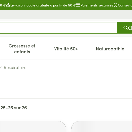
80 €
Livraison locale gratuite à partir de 50 €
Paiements sécurisés
Conseil
C
Grossesse et
Vitalité 50+
Naturopathie
catégorie Beauté, soins et hygiène
e sous-menu pour la catégorie Régime, alimentation & vitamin
Afficher le sous-menu pour la catégorie Grossesse 
Afficher le sous-menu pour la c
Afficher l
enfants
/
Respiratoire
s
25
-
26
sur
26