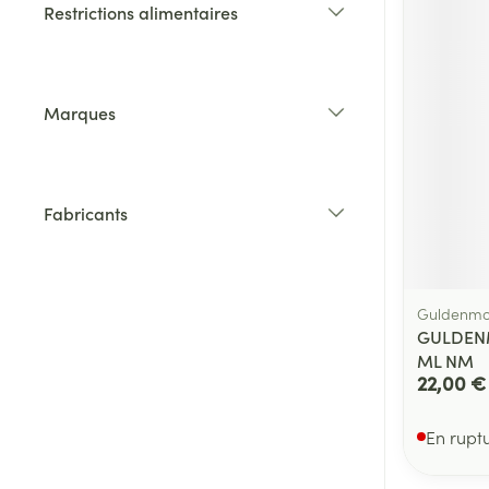
Restrictions alimentaires
filter
Marques
filter
Fabricants
filter
Guldenmo
GULDENM
ML NM
22,00 €
En rupt