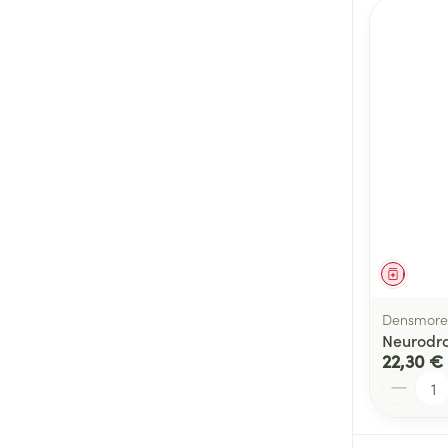
Médica
Densmore 
Neurodro
22,30 €
Quantité