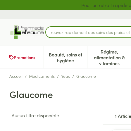
Aller au contenu
Diapositive 1 de 2
Pour un retrait rapide 
Trouvez rapidement des soins des plaies e
Rechercher
Régime,
Beauté, soins et
alimentation &
Promotions
Afficher le sous-menu pour la 
Afficher l
hygiène
vitamines
Accueil
/
Médicaments
/
Yeux
/
Glaucome
Glaucome
Aucun filtre disponible
1
Articl