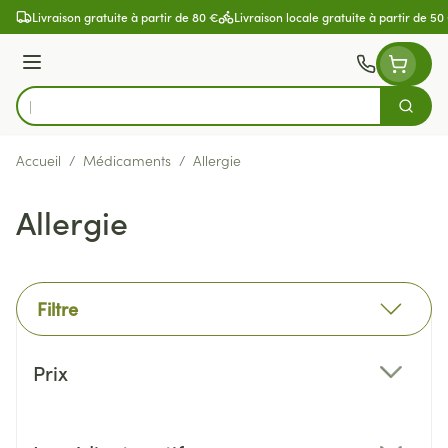
Aller au contenu
Livraison gratuite à partir de 80 €
Livraison locale gratuite à partir de 50
Menu
Cherch
Rechercher
Accueil
/
Médicaments
/
Allergie
Allergie
Filtre
Passer à la liste des produits
Prix
filter