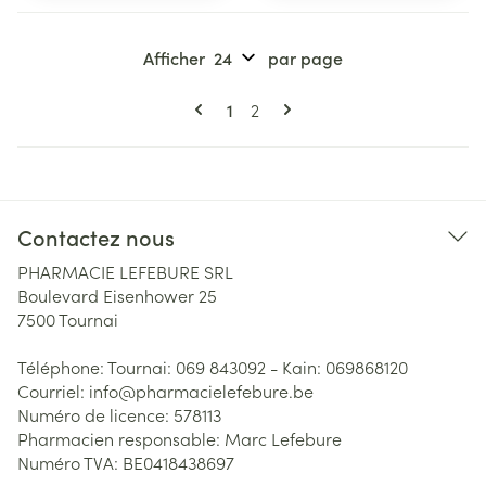
Afficher
par page
Pages
Vous lisez actuellement la page
Page
1
2
Contactez nous
PHARMACIE LEFEBURE SRL
Boulevard Eisenhower 25
7500
Tournai
Téléphone:
Tournai: 069 843092 - Kain: 069868120
Courriel:
info@
pharmacielefebure.be
Numéro de licence:
578113
Pharmacien responsable:
Marc Lefebure
Numéro TVA:
BE0418438697