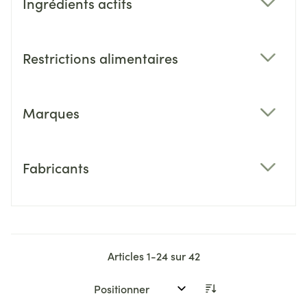
Ingrédients actifs
filter
Restrictions alimentaires
filter
Marques
filter
Fabricants
filter
Articles
1
-
24
sur
42
Trier par: