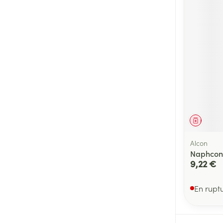
Médica
Alcon
Naphcon 
9,22 €
En rupt