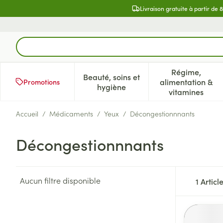
Aller au contenu
Livraison gratuite à partir de 
Rechercher
Régime,
Beauté, soins et
alimentation &
Promotions
Afficher le sous-menu pour la 
Afficher l
hygiène
vitamines
Accueil
/
Médicaments
/
Yeux
/
Décongestionnnants
Décongestionnnants
Aucun filtre disponible
1
Articl