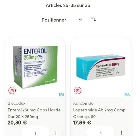
Articles
25
-
35
sur
35
Trier par:
Médicament
Médicament
Biocodex
Aurobindo
Enterol 250mg Caps Harde
Loperamide Ab 2mg Comp
Dur 20 X 250mg
Orodisp. 60
20,30 €
17,89 €
Quantité
Quantité