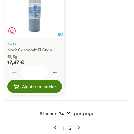
Médicament
Kela
Norit Carbomix Fl Gran.
61,5g
17,47 €
Quantité
Ajouter au panier
Afficher
par page
Pages
Vous lisez actuellement la pa
Page
1
2