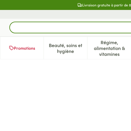
Aller au contenu
Livraison gratuite à partir de 
Rechercher
Régime,
Beauté, soins et
alimentation &
Promotions
Afficher le sous-menu pour la 
Afficher l
hygiène
vitamines
Conform 2 Ceraplus Soft C