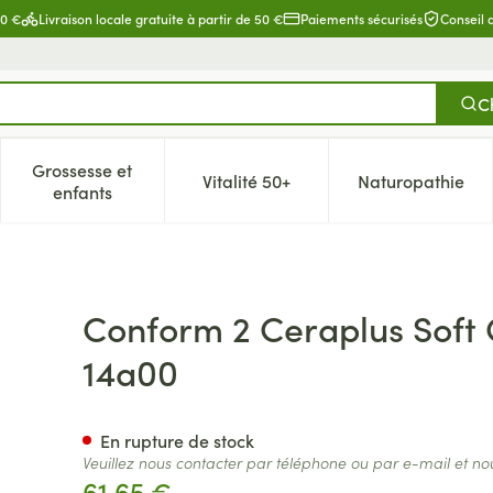
80 €
Livraison locale gratuite à partir de 50 €
Paiements sécurisés
Conseil
C
Grossesse et
Vitalité 50+
Naturopathie
catégorie Beauté, soins et hygiène
e sous-menu pour la catégorie Régime, alimentation & vitamin
Afficher le sous-menu pour la catégorie Grossesse 
Afficher le sous-menu pour la c
Afficher l
enfants
onv.13-25mm/45mm 5 14a00
Conform 2 Ceraplus Sof
14a00
En rupture de stock
Veuillez nous contacter par téléphone ou par e-mail et no
61,65 €