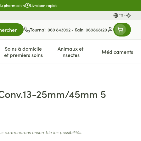
 du pharmacien
Livraison rapide
FR
Passer
Langues
hercher
Tournai: 069 843092 - Kain: 069868120
Menu client
Soins à domicile
Animaux et
Médicaments
es
et enfants
atégorie Vitalité 50+
e sous-menu pour la catégorie Naturopathie
Afficher le sous-menu pour la catégorie Soins à dom
Afficher le sous-menu pour la 
Afficher 
et premiers soins
insectes
t Conv.13-25mm/45mm 5
us examinerons ensemble les possibilités.