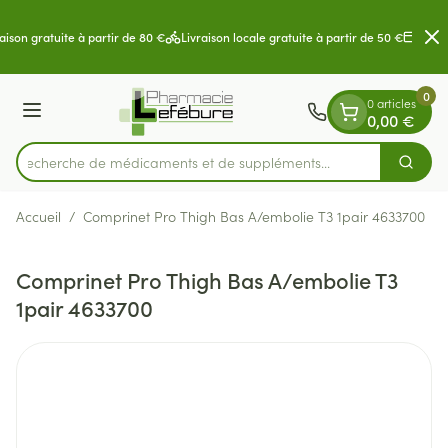
Diapositive 2 de 2
Aller au contenu
aison gratuite à partir de 80 €
Livraison locale gratuite à partir de 50 €
Paiem
0
0 articles
Menu
0,00 €
Recherche de médicaments et de suppléments...
Cherch
Rechercher
Accueil
/
Comprinet Pro Thigh Bas A/embolie T3 1pair 4633700
Comprinet Pro Thigh Bas A/embolie T3
1pair 4633700