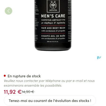
Apivita Men Care Sh Corps-
En rupture de stock
Veuillez nous contacter par téléphone ou par e-mail et nous
examinerons ensemble les possibilités.
Prix spécial
11,92 €
Prix Habituel
14,90 €
Tenez-moi au courant de l'évolution des stocks !