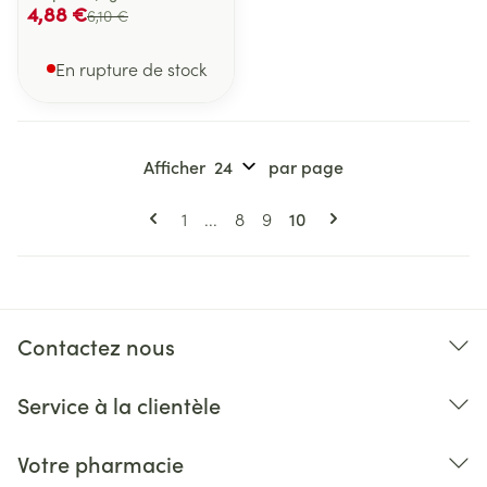
4,88 €
6,10 €
En rupture de stock
Afficher
par page
Pages
Vous lisez actuellement 
Page
Page
Page
1
...
8
9
10
Contactez nous
Service à la clientèle
Votre pharmacie