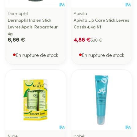
Dermophil
Apivita
Dermophil Indien Stick
Apivita Lip Care Stick Levres
Levres Apais. Reparateur
Cassis 4,4g Nf
4g
6,66 €
4,88 €
6,10 €
En rupture de stock
En rupture de stock
Nuxe
babé