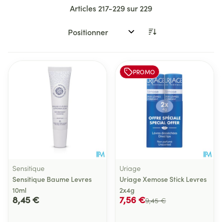
Articles
217
-
229
sur
229
Trier par:
PROMO
Sensitique
Uriage
Sensitique Baume Levres
Uriage Xemose Stick Levres
10ml
2x4g
8,45 €
7,56 €
9,45 €