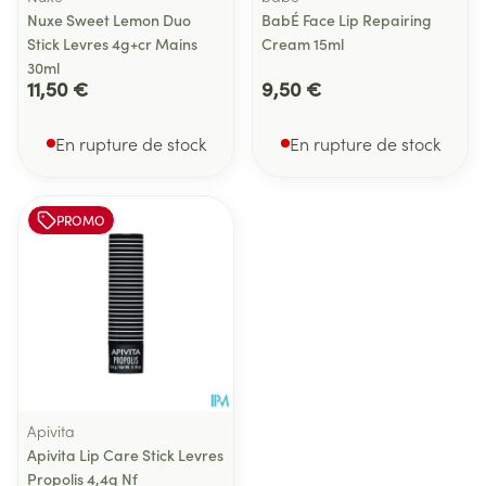
Nuxe Sweet Lemon Duo
BabÉ Face Lip Repairing
Stick Levres 4g+cr Mains
Cream 15ml
30ml
11,50 €
9,50 €
En rupture de stock
En rupture de stock
PROMO
Apivita
Apivita Lip Care Stick Levres
Propolis 4,4g Nf