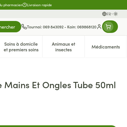
 du pharmacien
Livraison rapide
FR
Passer
Langues
hercher
Tournai: 069 843092 - Kain: 069868120
Menu client
Soins à domicile
Animaux et
Médicaments
es
et enfants
atégorie Vitalité 50+
e sous-menu pour la catégorie Naturopathie
Afficher le sous-menu pour la catégorie Soins à dom
Afficher le sous-menu pour la 
Afficher 
et premiers soins
insectes
 Mains Et Ongles Tube 50ml