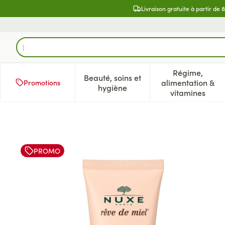
Aller au contenu
Livraison gratuite à partir de 
Rechercher
Régime,
Beauté, soins et
alimentation &
Promotions
Afficher le sous-menu pour la 
Afficher l
hygiène
vitamines
Nuxe Reve De Miel Creme Ma
PROMO