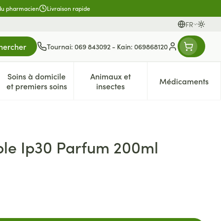
 du pharmacien
Livraison rapide
FR
Passer
Langues
hercher
Tournai: 069 843092 - Kain: 069868120
Menu client
Soins à domicile
Animaux et
Médicaments
es
et enfants
atégorie Vitalité 50+
e sous-menu pour la catégorie Naturopathie
Afficher le sous-menu pour la catégorie Soins à dom
Afficher le sous-menu pour la 
Afficher 
et premiers soins
insectes
ible Ip30 Parfum 200ml