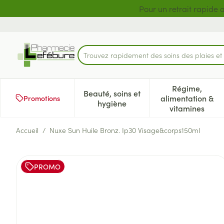
Aller au contenu
Diapositive 1 de 2
Pour un retrait rapide 
Trouvez rapidement des soins des plaies e
Rechercher
Régime,
Beauté, soins et
alimentation &
Promotions
Afficher le sous-menu pour la 
Afficher l
hygiène
vitamines
Accueil
/
Nuxe Sun Huile Bronz. Ip30 Visage&corps150ml
Nuxe Sun Huile Bronz. Ip30
PROMO