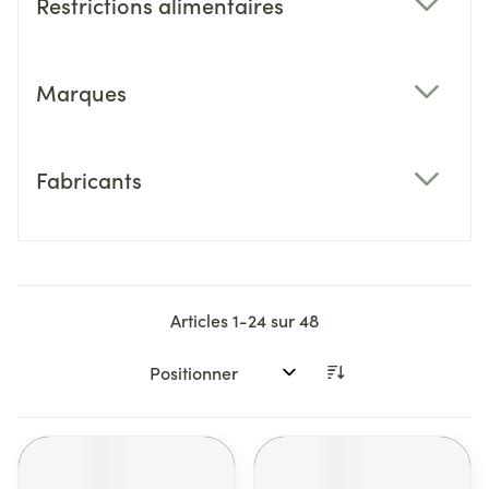
Restrictions alimentaires
filter
Marques
filter
Fabricants
filter
Articles
1
-
24
sur
48
Trier par: