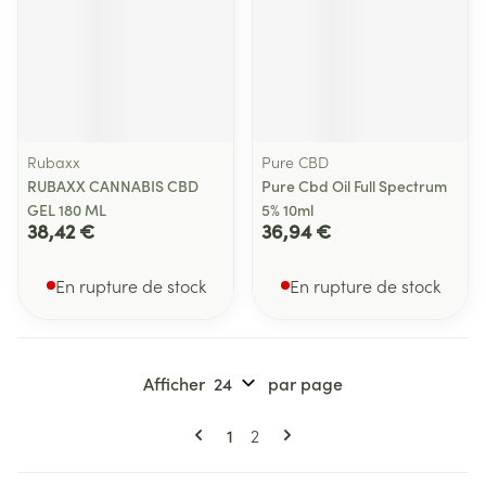
Rubaxx
Pure CBD
RUBAXX CANNABIS CBD
Pure Cbd Oil Full Spectrum
GEL 180 ML
5% 10ml
38,42 €
36,94 €
En rupture de stock
En rupture de stock
Afficher
par page
Pages
Vous lisez actuellement la page
Page
1
2