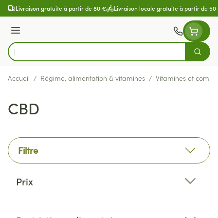
Aller au contenu
Livraison gratuite à partir de 80 €
Livraison locale gratuite à partir de 50
Menu
Cherch
Rechercher
Accueil
/
Régime, alimentation & vitamines
/
Vitamines et compl
CBD
Filtre
Passer à la liste des produits
Prix
filter