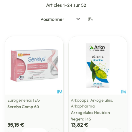
Articles
1
-
24
sur
52
Trier par:
Eurogenerics (EG)
Arkocaps, Arkogelules,
Arkopharma
Serelys Comp 60
Arkogelules Houblon
Vegetal 45
35,15 €
13,82 €
Quantité
Quantité