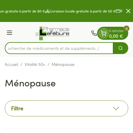
Diapositive 2 de 2
Aller au contenu
on gratuite à partir de 80 €
Livraison locale gratuite à partir de 50 €
Paiement
0
0 articles
Menu
0,00 €
Recherche de médicaments
Cherch
Rechercher
Accueil
/
Vitalité 50+
/
Ménopause
Ménopause
Filtre