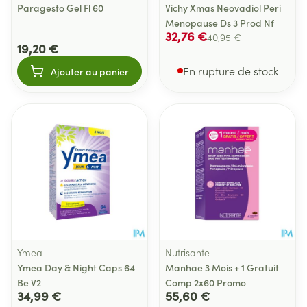
Paragesto Gel Fl 60
Vichy Xmas Neovadiol Peri
Menopause Ds 3 Prod Nf
32,76 €
40,95 €
19,20 €
En rupture de stock
Ajouter au panier
Ymea
Nutrisante
Ymea Day & Night Caps 64
Manhae 3 Mois + 1 Gratuit
Be V2
Comp 2x60 Promo
34,99 €
55,60 €