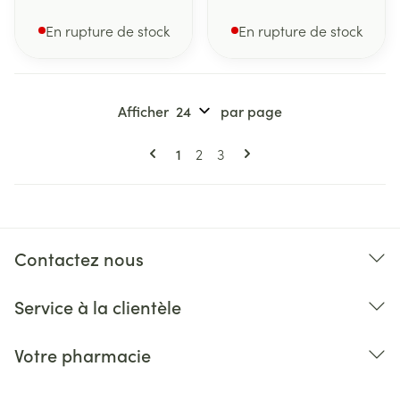
En rupture de stock
En rupture de stock
Afficher
par page
Pages
Vous lisez actuellement la page
Page
Page
1
2
3
Contactez nous
Service à la clientèle
Votre pharmacie