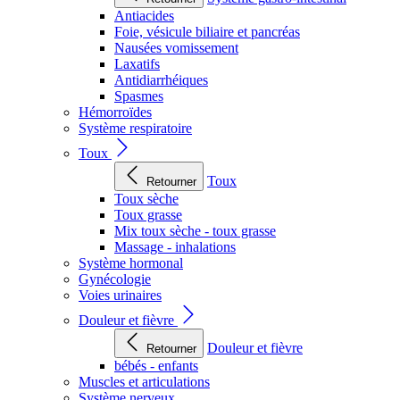
Antiacides
Foie, vésicule biliaire et pancréas
Nausées vomissement
Laxatifs
Antidiarrhéiques
Spasmes
Hémorroïdes
Système respiratoire
Toux
Toux
Retourner
Toux sèche
Toux grasse
Mix toux sèche - toux grasse
Massage - inhalations
Système hormonal
Gynécologie
Voies urinaires
Douleur et fièvre
Douleur et fièvre
Retourner
bébés - enfants
Muscles et articulations
Système nerveux