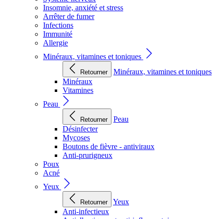
Insomnie, anxiété et stress
Arrêter de fumer
Infections
Immunité
Allergie
Minéraux, vitamines et toniques
Minéraux, vitamines et toniques
Retourner
Minéraux
Vitamines
Peau
Peau
Retourner
Désinfecter
Mycoses
Boutons de fièvre - antiviraux
Anti-prurigneux
Poux
Acné
Yeux
Yeux
Retourner
Anti-infectieux