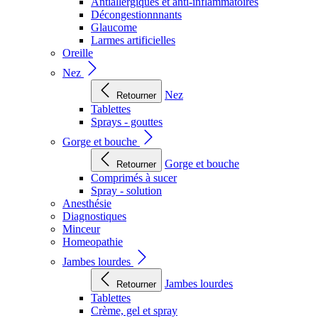
Antiallergiques et anti-inflammatoires
Décongestionnnants
Glaucome
Larmes artificielles
Oreille
Nez
Nez
Retourner
Tablettes
Sprays - gouttes
Gorge et bouche
Gorge et bouche
Retourner
Comprimés à sucer
Spray - solution
Anesthésie
Diagnostiques
Minceur
Homeopathie
Jambes lourdes
Jambes lourdes
Retourner
Tablettes
Crème, gel et spray