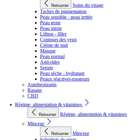
Soins du visage
Retourner
Taches de pigmentation
Peau sensible - peau irritée
Peau terne
Peau mixte
Lifting - filler
Contours des yeux
Crème de nuit
Masque
Peau normal
Anti-rides
Serum
Peau sèche - hydratant
Peaux réactives-rougeurs
Autobronzants
Rasage
CBD
Régime, alimentation & vitamines
Régime, alimentation & vitamines
Retourner
Minceur
Minceur
Retourner
Substituts de repas