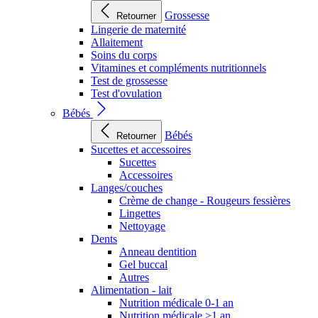
Grossesse
Retourner
Lingerie de maternité
Allaitement
Soins du corps
Vitamines et compléments nutritionnels
Test de grossesse
Test d'ovulation
Bébés
Bébés
Retourner
Sucettes et accessoires
Sucettes
Accessoires
Langes/couches
Crème de change - Rougeurs fessières
Lingettes
Nettoyage
Dents
Anneau dentition
Gel buccal
Autres
Alimentation - lait
Nutrition médicale 0-1 an
Nutrition médicale >1 an