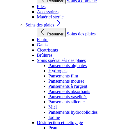
Soins à domicile
Retourner
Piles
Accessoires
Matériel stérile
Soins des plaies
Soins des plaies
Retourner
Feutre
Gants
Cicatrisants
Brûlures
Soins spécialisés des plaies
Pansements alginates
Hydrogels
Pansements film
Pansements mousse
Pansements à l'argent
Pansements absorbants
Pansements vaselinés
Pansements silicone
Miel
Pansements hydrocolloides
Iodine
Désinfection et nettoyage
Peau