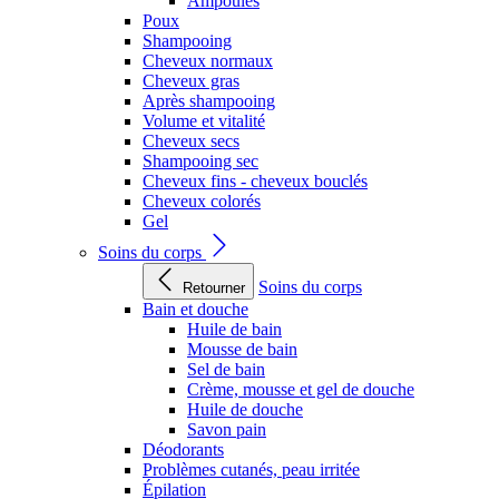
Ampoules
Poux
Shampooing
Cheveux normaux
Cheveux gras
Après shampooing
Volume et vitalité
Cheveux secs
Shampooing sec
Cheveux fins - cheveux bouclés
Cheveux colorés
Gel
Soins du corps
Soins du corps
Retourner
Bain et douche
Huile de bain
Mousse de bain
Sel de bain
Crème, mousse et gel de douche
Huile de douche
Savon pain
Déodorants
Problèmes cutanés, peau irritée
Épilation