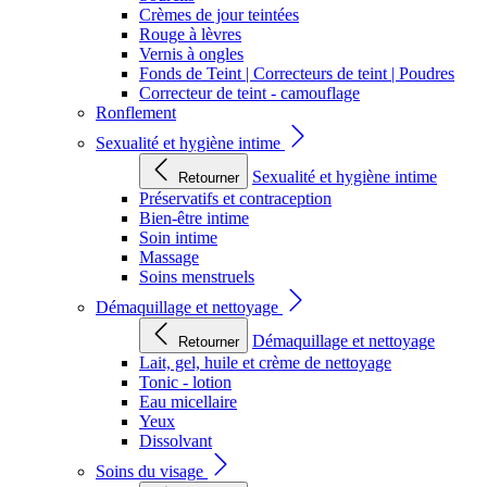
Crèmes de jour teintées
Rouge à lèvres
Vernis à ongles
Fonds de Teint | Correcteurs de teint | Poudres
Correcteur de teint - camouflage
Ronflement
Sexualité et hygiène intime
Sexualité et hygiène intime
Retourner
Préservatifs et contraception
Bien-être intime
Soin intime
Massage
Soins menstruels
Démaquillage et nettoyage
Démaquillage et nettoyage
Retourner
Lait, gel, huile et crème de nettoyage
Tonic - lotion
Eau micellaire
Yeux
Dissolvant
Soins du visage