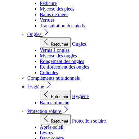
Pédicure
Mycose des pieds
Bains de pieds
Verrues
Transpiration des pieds
Ongles
Ongles
Retourner
Vernis à ongles
Mycose des ongles
Rongement des ongles
Renforcement des ongles
Cuticules
Compléments nutritionnels
Hygiène
Hygiène
Retourner
Bain et douche
Protection solaire
Protection solaire
Retourner
Après-soleil
Lèvres
Banc solaire