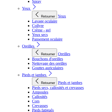
Spray
Yeux
Yeux
Retourner
Lavage oculaire
Collyre
Crème - gel
Yeux secs
Pansement oculaire
Oreilles
Oreilles
Retourner
Bouchons d'oreilles
Nettoyage des oreilles
Gouttes auriculaires
Pieds et jambes
Pieds et jambes
Retourner
Pieds secs, callosités et crevasses
Ampoules
Callosités
Cors
Crevasses
Pieds fatigués