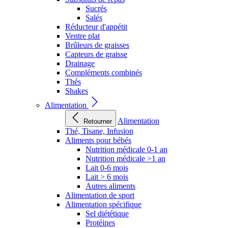
Sucrés
Salés
Réducteur d'appétit
Ventre plat
Brûleurs de graisses
Capteurs de graisse
Drainage
Compléments combinés
Thés
Shakes
Alimentation
Alimentation
Retourner
Thé, Tisane, Infusion
Aliments pour bébés
Nutrition médicale 0-1 an
Nutrition médicale >1 an
Lait 0-6 mois
Lait > 6 mois
Autres aliments
Alimentation de sport
Alimentation spécifique
Sel diététique
Protéines