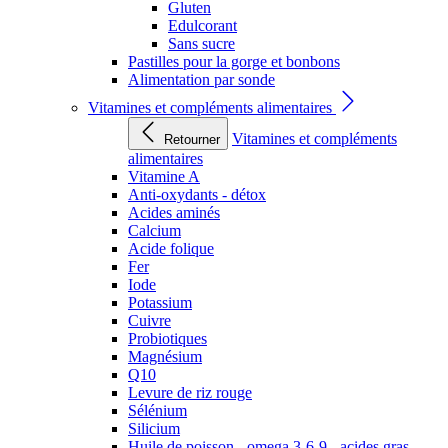
Gluten
Edulcorant
Sans sucre
Pastilles pour la gorge et bonbons
Alimentation par sonde
Vitamines et compléments alimentaires
Vitamines et compléments
Retourner
alimentaires
Vitamine A
Anti-oxydants - détox
Acides aminés
Calcium
Acide folique
Fer
Iode
Potassium
Cuivre
Probiotiques
Magnésium
Q10
Levure de riz rouge
Sélénium
Silicium
Huile de poisson - omega 3-6-9 - acides gras