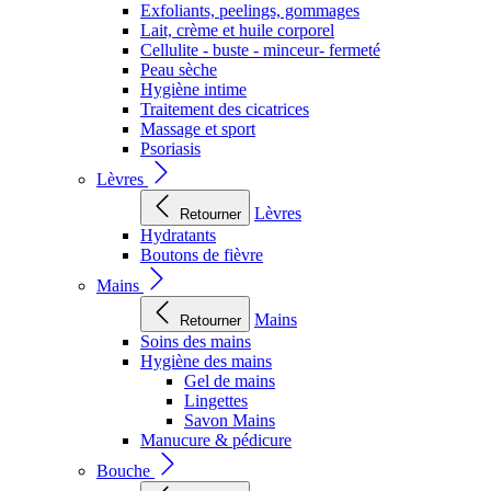
Exfoliants, peelings, gommages
Lait, crème et huile corporel
Cellulite - buste - minceur- fermeté
Peau sèche
Hygiène intime
Traitement des cicatrices
Massage et sport
Psoriasis
Lèvres
Lèvres
Retourner
Hydratants
Boutons de fièvre
Mains
Mains
Retourner
Soins des mains
Hygiène des mains
Gel de mains
Lingettes
Savon Mains
Manucure & pédicure
Bouche