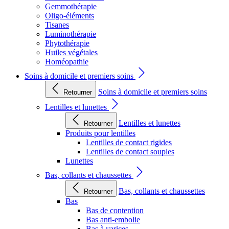
Gemmothérapie
Oligo-éléments
Tisanes
Luminothérapie
Phytothérapie
Huiles végétales
Homéopathie
Soins à domicile et premiers soins
Soins à domicile et premiers soins
Retourner
Lentilles et lunettes
Lentilles et lunettes
Retourner
Produits pour lentilles
Lentilles de contact rigides
Lentilles de contact souples
Lunettes
Bas, collants et chaussettes
Bas, collants et chaussettes
Retourner
Bas
Bas de contention
Bas anti-embolie
Bas à varices