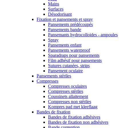
Mains
Surfaces
Désodorisant
Fixation et pansements et spray
Pansements prédécoupés
Pansements bande
Pansemants hydrocolloides - ampoules
Spray
Pansements enfant
Pansements waterproof
Sparadraps pour pansements
Film adhésif pour pansements
Sutures cutanées, strips
Pansement oculaire
Pansements stériles
Compresses
Compresses oculaires
Compresses stériles
Coussinets allaitement
Compresses non stériles
Kompres pad met kleeflaag
Bandes de fixation
Bandes de fixation adhésives
Bandes de fixation non adhésives
Bande contention