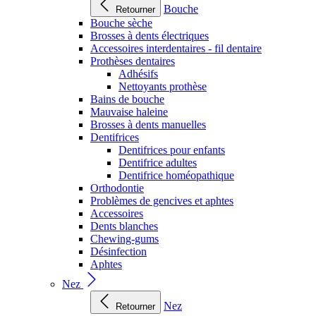
Bouche
Retourner
Bouche sèche
Brosses à dents électriques
Accessoires interdentaires - fil dentaire
Prothèses dentaires
Adhésifs
Nettoyants prothèse
Bains de bouche
Mauvaise haleine
Brosses à dents manuelles
Dentifrices
Dentifrices pour enfants
Dentifrice adultes
Dentifrice homéopathique
Orthodontie
Problèmes de gencives et aphtes
Accessoires
Dents blanches
Chewing-gums
Désinfection
Aphtes
Nez
Nez
Retourner