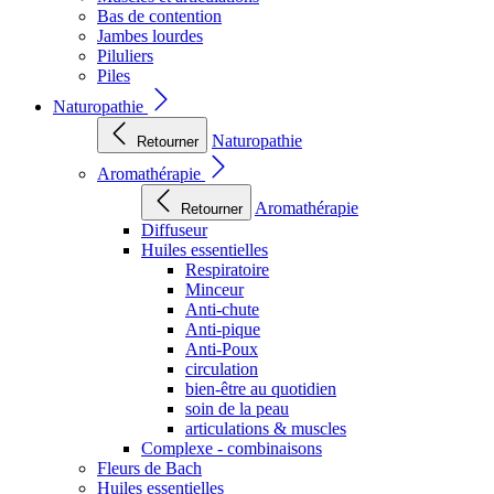
Bas de contention
Jambes lourdes
Piluliers
Piles
Naturopathie
Naturopathie
Retourner
Aromathérapie
Aromathérapie
Retourner
Diffuseur
Huiles essentielles
Respiratoire
Minceur
Anti-chute
Anti-pique
Anti-Poux
circulation
bien-être au quotidien
soin de la peau
articulations & muscles
Complexe - combinaisons
Fleurs de Bach
Huiles essentielles