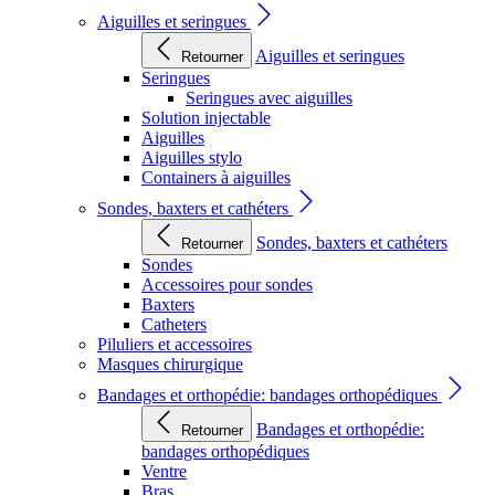
Aiguilles et seringues
Aiguilles et seringues
Retourner
Seringues
Seringues avec aiguilles
Solution injectable
Aiguilles
Aiguilles stylo
Containers à aiguilles
Sondes, baxters et cathéters
Sondes, baxters et cathéters
Retourner
Sondes
Accessoires pour sondes
Baxters
Catheters
Piluliers et accessoires
Masques chirurgique
Bandages et orthopédie: bandages orthopédiques
Bandages et orthopédie:
Retourner
bandages orthopédiques
Ventre
Bras