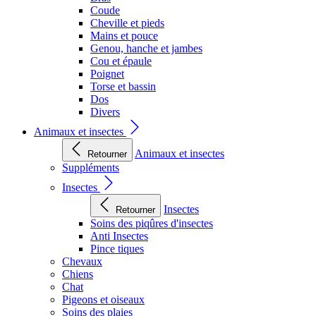
Coude
Cheville et pieds
Mains et pouce
Genou, hanche et jambes
Cou et épaule
Poignet
Torse et bassin
Dos
Divers
Animaux et insectes
Animaux et insectes
Retourner
Suppléments
Insectes
Insectes
Retourner
Soins des piqûres d'insectes
Anti Insectes
Pince tiques
Chevaux
Chiens
Chat
Pigeons et oiseaux
Soins des plaies