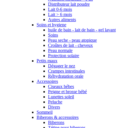
Distributeur lait poudre
Lait 0-6 mois
Lait > 6 mois
Autres aliments
Soins et hygiene
huile de bain - lait de bain - gel lavant
Soins
Peau seche - peau atopique
Croûtes de lait - cheveux
Peau normale
Protection solaire
Petits maux
Dégager le nez
Crampes intestinales
Réhydratation orale
Accessoires
Ciseaux bébes
Peigne et brosse bébé
Lunettes soleil
Peluche
Divers
Sommeil
Biberons & accessoires
Biberons
Tétine pour biberons