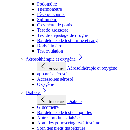
Podomètre
Thermomètre
Pèse-personnes
Spiromètre
Oxymètre de pouls
Test de grossesse
Test de dépistage de drogue
Bandelettes de test : urine et sang
Bodyfatmètre
Test ovulation
Aérosolthérapie et oxygène
Aérosolthérapie et oxygène
Retourner
appareils aérosol
Accessoires aérosol
Oxygène
Diabète
Diabète
Retourner
Glucomètre
Bandelettes de test et aiguilles
Autres produits diabète
Aiguilles pour seringues à insuline
Soin des pieds diabétiques