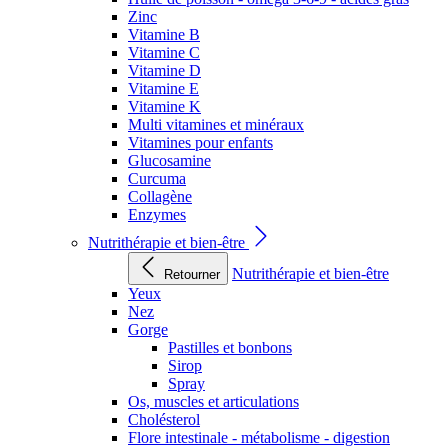
Zinc
Vitamine B
Vitamine C
Vitamine D
Vitamine E
Vitamine K
Multi vitamines et minéraux
Vitamines pour enfants
Glucosamine
Curcuma
Collagène
Enzymes
Nutrithérapie et bien-être
Nutrithérapie et bien-être
Retourner
Yeux
Nez
Gorge
Pastilles et bonbons
Sirop
Spray
Os, muscles et articulations
Cholésterol
Flore intestinale - métabolisme - digestion