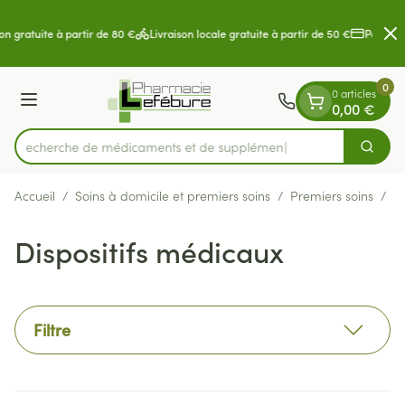
Diapositive 2 de 2
Aller au contenu
on gratuite à partir de 80 €
Livraison locale gratuite à partir de 50 €
Paiement
0
0 articles
Menu
0,00 €
Recherche de médicame
Cherch
Rechercher
Accueil
/
Soins à domicile et premiers soins
/
Premiers soins
/
Di
Dispositifs médicaux
Filtre