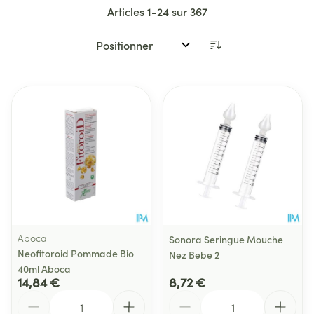
Articles
1
-
24
sur
367
Trier par:
Aboca
Sonora Seringue Mouche
Neofitoroid Pommade Bio
Nez Bebe 2
40ml Aboca
14,84 €
8,72 €
Quantité
Quantité