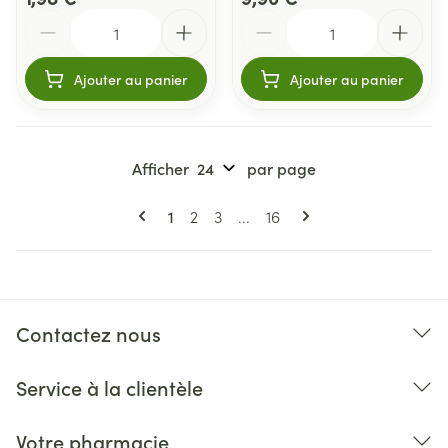
Quantité
Quantité
Ajouter au panier
Ajouter au panier
Afficher
par page
Pages
Vous lisez actuellement la page
Page
Page
Page
1
2
3
...
16
Contactez nous
Service à la clientèle
Votre pharmacie