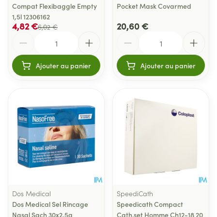
Compat Flexibaggle Empty
Pocket Mask Covarmed
1,5l 12306162
4,82 €
20,60 €
6,02 €
Quantité
Quantité
Ajouter au panier
Ajouter au panier
Dos Medical
SpeediCath
Dos Medical Sel Rincage
Speedicath Compact
Nasal Sach 30x2,5g
Cath.set Homme Ch12-18 20