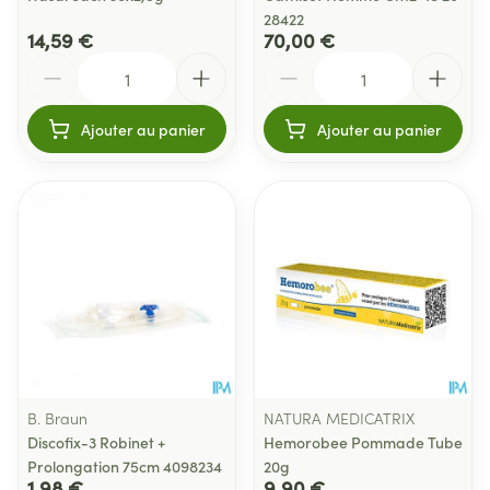
28422
14,59 €
70,00 €
Quantité
Quantité
Ajouter au panier
Ajouter au panier
B. Braun
NATURA MEDICATRIX
Discofix-3 Robinet +
Hemorobee Pommade Tube
Prolongation 75cm 4098234
20g
1,98 €
9,90 €