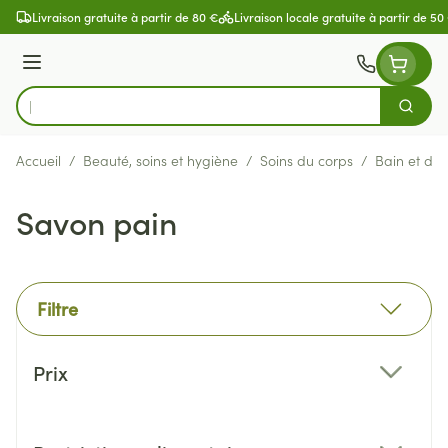
Aller au contenu
Livraison gratuite à partir de 80 €
Livraison locale gratuite à partir de 50
Menu
Cherch
Rechercher
Accueil
/
Beauté, soins et hygiène
/
Soins du corps
/
Bain et do
Savon pain
Filtre
Passer à la liste des produits
Prix
filter