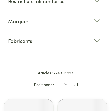
Restrictions alimentaires
filter
Marques
filter
Fabricants
filter
Articles
1
-
24
sur
223
Trier par: