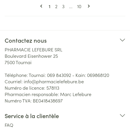
Pages
Vous lisez actuellement la page
Page
Page
Page
1
2
3
...
10
Contactez nous
PHARMACIE LEFEBURE SRL
Boulevard Eisenhower 25
7500
Tournai
Téléphone:
Tournai: 069 843092 - Kain: 069868120
Courriel:
info@
pharmacielefebure.be
Numéro de licence:
578113
Pharmacien responsable:
Marc Lefebure
Numéro TVA:
BE0418438697
Service à la clientèle
FAQ