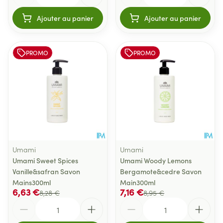
Ajouter au panier
Ajouter au panier
PROMO
PROMO
Umami
Umami
Umami Sweet Spices
Umami Woody Lemons
Vanille&safran Savon
Bergamote&cedre Savon
Mains300ml
Main300ml
6,63 €
7,16 €
8,28 €
8,95 €
Quantité
Quantité