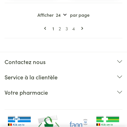
Afficher
par page
Pages
Vous lisez actuellement la page
Page
Page
Page
1
2
3
4
Contactez nous
Service à la clientèle
Votre pharmacie