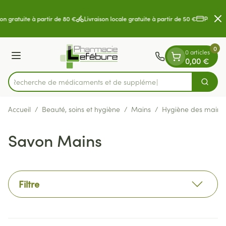
Diapositive 2 de 2
Aller au contenu
on gratuite à partir de 80 €
Livraison locale gratuite à partir de 50 €
Paiement
0
0 articles
Menu
0,00 €
Recherche de médica
Cherch
Rechercher
Accueil
/
Beauté, soins et hygiène
/
Mains
/
Hygiène des mains
Savon Mains
Filtre