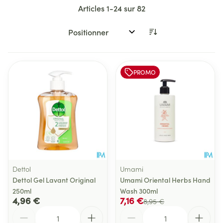
Articles
1
-
24
sur
82
Trier par:
PROMO
Dettol
Umami
Dettol Gel Lavant Original
Umami Oriental Herbs Hand
250ml
Wash 300ml
4,96 €
7,16 €
8,95 €
Quantité
Quantité