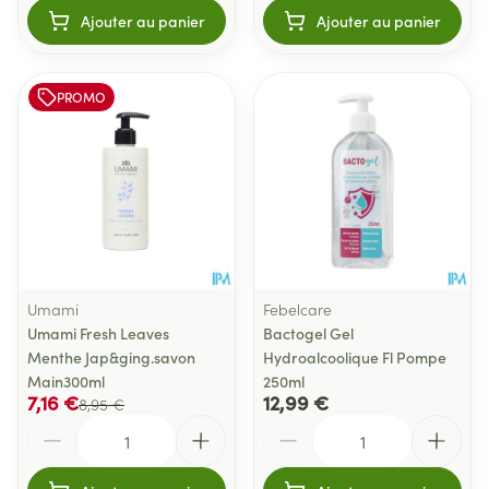
Ajouter au panier
Ajouter au panier
PROMO
Umami
Febelcare
Umami Fresh Leaves
Bactogel Gel
Menthe Jap&ging.savon
Hydroalcoolique Fl Pompe
Main300ml
250ml
7,16 €
12,99 €
8,95 €
Quantité
Quantité