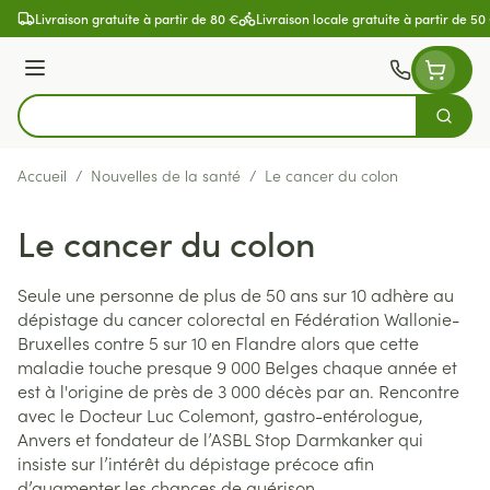
Aller au contenu
Livraison gratuite à partir de 80 €
Livraison locale gratuite à partir de 50
Menu
Cherch
Rechercher
Accueil
/
Nouvelles de la santé
/
Le cancer du colon
Le cancer du colon
Seule une personne de plus de 50 ans sur 10 adhère au
dépistage du cancer colorectal en Fédération Wallonie-
Bruxelles contre 5 sur 10 en Flandre alors que cette
maladie touche presque 9 000 Belges chaque année et
est à l'origine de près de 3 000 décès par an. Rencontre
avec le Docteur Luc Colemont, gastro-entérologue,
Anvers et fondateur de l’ASBL Stop Darmkanker qui
insiste sur l’intérêt du dépistage précoce afin
d’augmenter les chances de guérison.