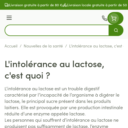
Aller au contenu
Livraison gratuite à partir de 80 €
Livraison locale gratuite à partir de 50
Menu
Cherch
Rechercher
Accueil
/
Nouvelles de la santé
/
L'intolérance au lactose, c'est qu
L'intolérance au lactose,
c'est quoi ?
L’intolérance au lactose est un trouble digestif
caractérisé par l’incapacité de l’organisme à digérer le
lactose, le principal sucre présent dans les produits
laitiers. Elle est provoquée par une production intestinale
réduite d’une enzyme appelée lactase.
Les personnes qui souffrent d’intolérance au lactose ne
produisent pas suffisamment de lactase, l’enzyme