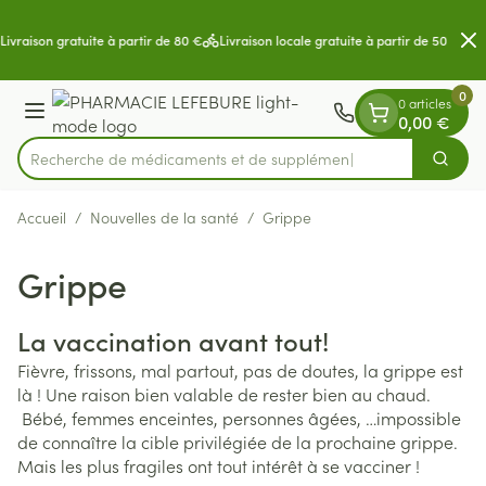
Diapositive 2 de 2
Aller au contenu
Livraison gratuite à partir de 80 €
Livraison locale gratuite à partir de 50 €
P
0
0 articles
Menu
0,00 €
Recherche de médicaments et de suppléments..
Cherch
Rechercher
Accueil
/
Nouvelles de la santé
/
Grippe
Grippe
La vaccination avant tout!
Fièvre, frissons, mal partout, pas de doutes, la grippe est
là ! Une raison bien valable de rester bien au chaud.
Bébé, femmes enceintes, personnes âgées, …impossible
de connaître la cible privilégiée de la prochaine grippe.
Mais les plus fragiles ont tout intérêt à se vacciner !