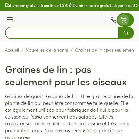
Aller au contenu
Livraison gratuite à partir de 80 €
Livraison locale gratuite à partir de 50
Menu
Cherch
Rechercher
Accueil
/
Nouvelles de la santé
/
Graines de lin : pas seulement p
Graines de lin : pas
seulement pour les oiseaux
Graines de quoi ? Graines de lin ! Une graine brune de la
plante de lin qui peut être consommée telle quelle. Elle
est également utilisée pour fabriquer de l’huile pour la
cuisson ou l’assaisonnement des salades. Elle est
savoureuse, facile à utiliser dans la cuisine et très saine
pour votre corps. Nous avons recensé ses principaux
avantages.