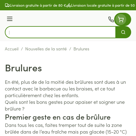
Aller au contenu
Livraison gratuite à partir de 80 €
Livraison locale gratuite à partir de 50
Menu
Cherch
Rechercher
Accueil
/
Nouvelles de la santé
/
Brulures
Brulures
En été, plus de de la moitié des brûlures sont dues à un
contact avec le barbecue ou les braises, et ce tout
particulièrement chez les enfants.
Quels sont les bons gestes pour apaiser et soigner une
brûlure ?
Premier geste en cas de brûlure
Dans tous les cas, faites tremper tout de suite la zone
brûlée dans de l’eau fraîche mais pas glacée (15-20 °C)