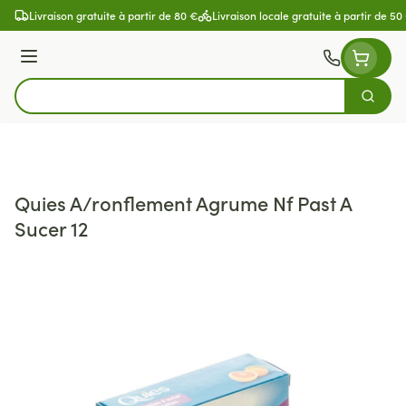
Aller au contenu
Livraison gratuite à partir de 80 €
Livraison locale gratuite à partir de 50
Menu
Cherch
Rechercher
Quies A/ronflement Agrume Nf Past A
Sucer 12