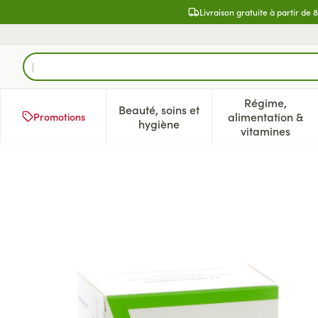
Aller au contenu
Livraison gratuite à partir de 
Rechercher
Régime,
Beauté, soins et
alimentation &
Promotions
Afficher le sous-menu pour la 
Afficher l
hygiène
vitamines
Prevalon Iso Comp 60