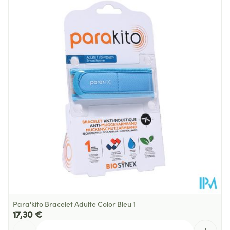
Longueur
115 mm
Profondeur
63 mm
Température ambiante (15°C -
Préservation
25°C)
Para'kito Bracelet Adulte Color Bleu 1
17,30 €
Quantité