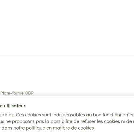
Plate-forme ODR
 utilisateur.
tionnez UNIQUEMENT les produitsDISPONI
nsables. Ces cookies sont indispensables au bon fonctionnemen
us ne proposons pas la possibilité de refuser les cookies ni de
l dans notre
politique en matière de cookies