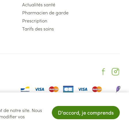
Actualités santé
Pharmacien de garde
Prescription
Tarifs des soins
BLE IMMEDIATEMENT "
t de notre site. Nous
D'accord, je comprends
 modifier vos