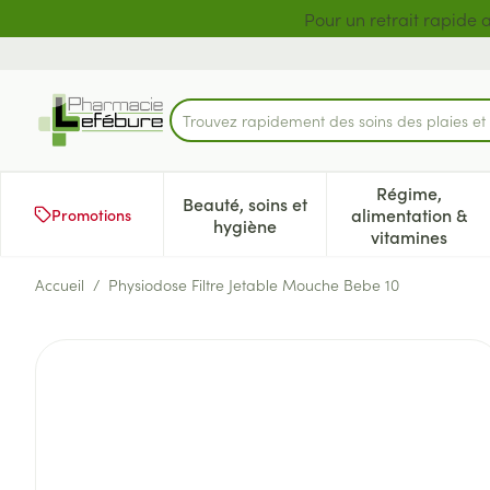
Aller au contenu
Diapositive 1 de 2
Pour un retrait rapide 
Trouvez rapidement des soins des plaies e
Rechercher
Régime,
Beauté, soins et
alimentation &
Promotions
Afficher le sous-menu pour la 
Afficher l
hygiène
vitamines
Accueil
/
Physiodose Filtre Jetable Mouche Bebe 10
Physiodose Filtre Jetable M