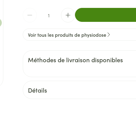
Quantité
Voir tous les produits de physiodose
Méthodes de livraison disponibles
Détails
CNK
3458692
Fabricants
Laboratoires Gilbert Bene
Marques
physiodose