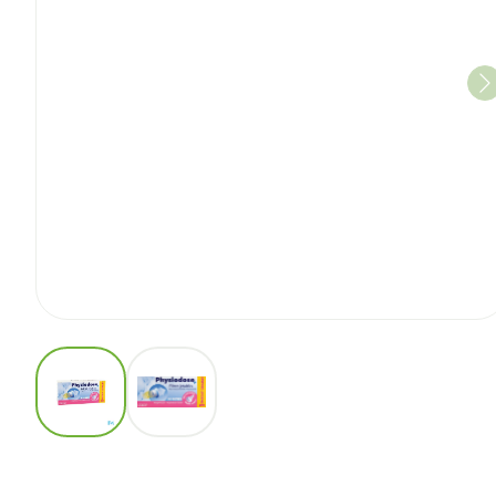
View larger image
View larger image