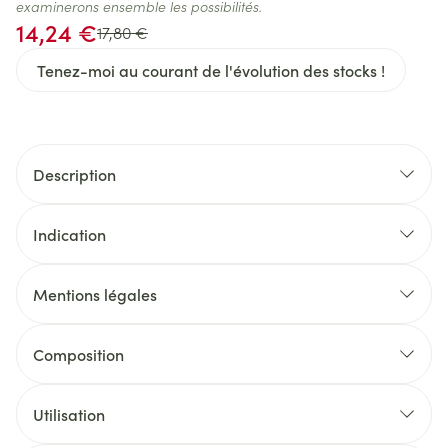
examinerons ensemble les possibilités.
Prix spécial
14,24 €
Prix Habituel
17,80 €
Tenez-moi au courant de l'évolution des stocks !
Description
Indication
Mentions légales
Composition
Maltodextrine, hydrolysat de protéines de
Utilisation
lactosérum (
lait
), hydrolysat de caséine (
lait
),
matière grasse
lait
ière anhydre, huile
Se laver les mains et utiliser du matériel stérilisé.