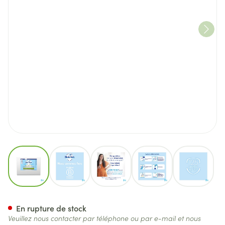
View larger image
View larger image
View larger image
View larger image
View lar
Nutrilon Bmf Box 50x1g
En rupture de stock
Veuillez nous contacter par téléphone ou par e-mail et nous