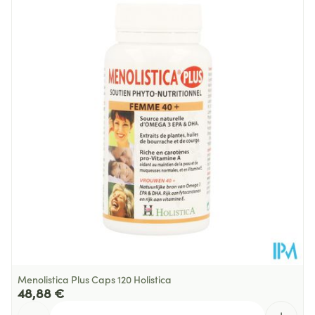
Longueur
88 mm
Profondeur
139 mm
Sans gluten, Sans lactose, Sans
Restrictions
Alimentaires
sucre, Végétalien
Température ambiante (15°C -
Préservation
25°C)
Menolistica Plus Caps 120 Holistica
48,88 €
Quantité