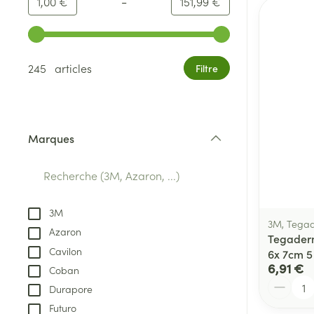
-
Valeur minimale
Valeur maximale
1,00 €
151,99 €
Utilisez les touches fléchées gauche et droite pour ajust
245 articles
Filtre
Marques
filter
3M
3M, Tega
Azaron
Tegaderm
Cavilon
6x 7cm 5
6,91 €
Coban
Quantité
Durapore
Futuro