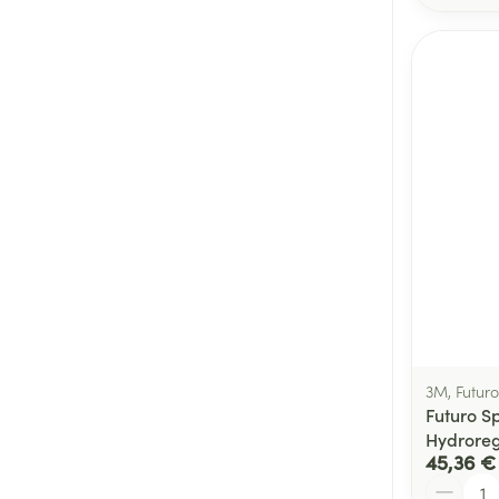
3M, Futuro
Futuro S
Hydroreg
45,36 €
Quantité