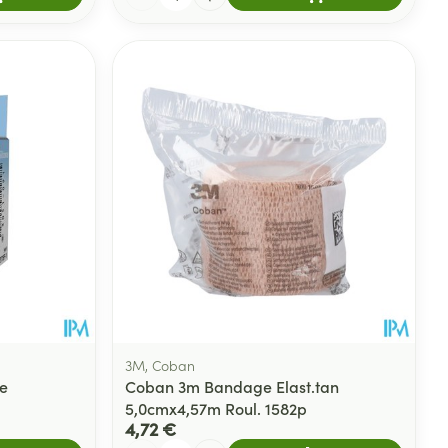
3M, Coban
e
Coban 3m Bandage Elast.tan
5,0cmx4,57m Roul. 1582p
4,72 €
Quantité