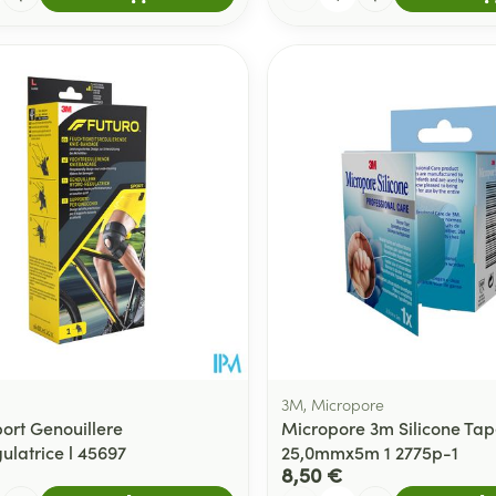
3M, Micropore
port Genouillere
Micropore 3m Silicone Tap
ulatrice l 45697
25,0mmx5m 1 2775p-1
8,50 €
Quantité