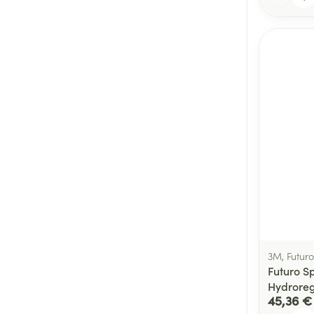
3M, Futuro
Futuro S
Hydroreg
45,36 €
Quantité