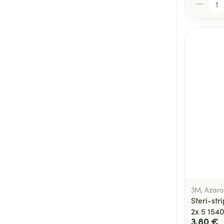
3M, Azaro
Steri-str
2x 5 154
3,80 €