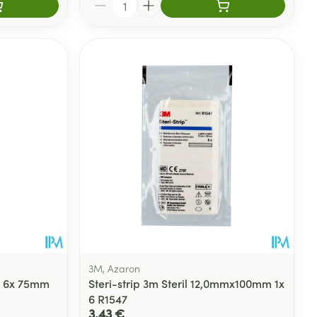
3M, Azaron
St 6x 75mm
Steri-strip 3m Steril 12,0mmx100mm 1x
6 R1547
3,43 €