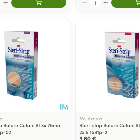
n
3M, Azaron
ip Suture Cutan. St 3x 75mm
Steri-strip Suture Cutan. 
0p-02
2x 5 1541p-2
3,80 €