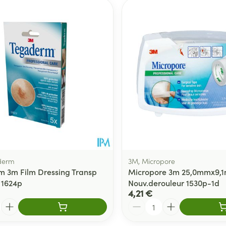
er les valeurs minimales et maximales du prix.
derm
3M, Micropore
 3m Film Dressing Transp
Micropore 3m 25,0mmx9,
 1624p
Nouv.derouleur 1530p-1d
4,21 €
Quantité