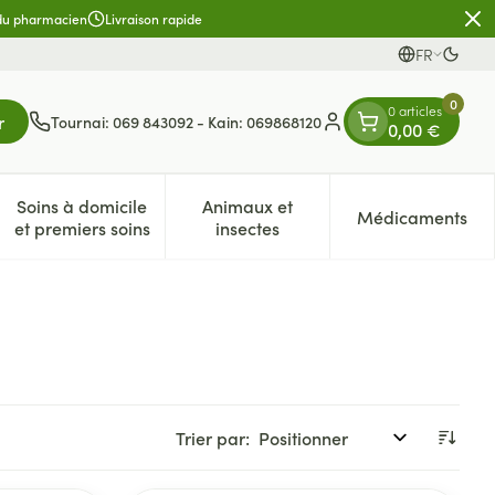
 du pharmacien
Livraison rapide
FR
Passe
Langues
0
0 articles
r
Tournai: 069 843092 - Kain: 069868120
0,00 €
Menu client
Soins à domicile
Animaux et
Médicaments
es
et enfants
atégorie Vitalité 50+
e sous-menu pour la catégorie Naturopathie
Afficher le sous-menu pour la catégorie Soins à dom
Afficher le sous-menu pour la 
Afficher 
et premiers soins
insectes
Trier par: