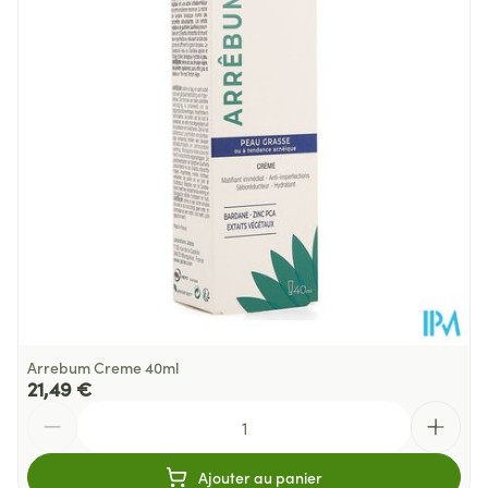
Profondeur
30 mm
Quantité Du
40
Paquet
Température ambiante (15°C -
Préservation
25°C)
Arrebum Creme 40ml
21,49 €
Quantité
Ajouter au panier